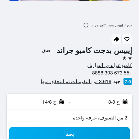
صور لـ إيبيس بدجت كامبو جراند
إيبيس بدجت كامبو جراند
فندق
2 نجمتين
كامبو غراندي، البرازيل
+55 673 303 8888
جيد
3,616 من التقييمات تم التحقق منها
7.0
خ 13/8
-
ج 14/8
2 من الضيوف، غرفة واحدة
بحث