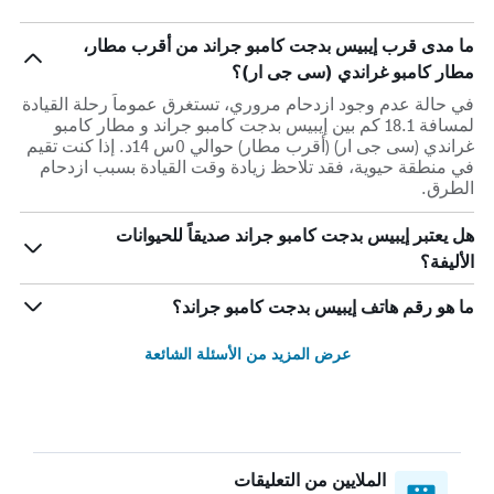
ما مدى قرب إيبيس بدجت كامبو جراند من أقرب مطار،
مطار كامبو غراندي (سى جى ار)؟
في حالة عدم وجود ازدحام مروري، تستغرق عموماً رحلة القيادة
لمسافة 18.1 كم بين إيبيس بدجت كامبو جراند و مطار كامبو
غراندي (سى جى ار) (أقرب مطار) حوالي 0س 14د. إذا كنت تقيم
في منطقة حيوية، فقد تلاحظ زيادة وقت القيادة بسبب ازدحام
الطرق.
هل يعتبر إيبيس بدجت كامبو جراند صديقاً للحيوانات
الأليفة؟
ما هو رقم هاتف إيبيس بدجت كامبو جراند؟
عرض المزيد من الأسئلة الشائعة
الملايين من التعليقات