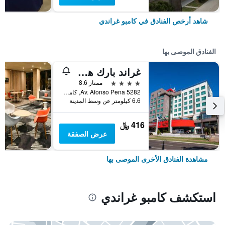
شاهد أرخص الفنادق في كامبو غراندي
الفنادق الموصى بها
غراند بارك هوتل
4 نجوم
ممتاز 8.6
5282 Av. Afonso Pena, كامبو غراندي, البرازيل
6.6 كيلومتر عن وسط المدينة
416 ﷼
عرض الصفقة
مشاهدة الفنادق الأخرى الموصى بها
استكشف كامبو غراندي