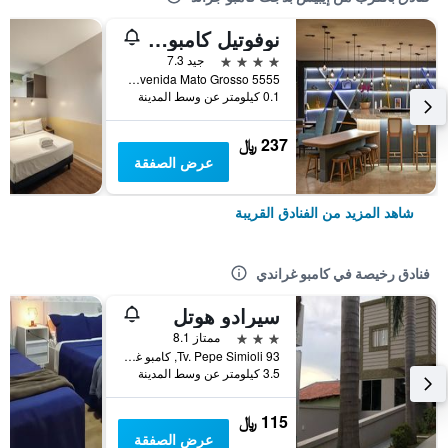
نوفوتيل كامبو جراند
4 نجوم
جيد 7.3
Avenida Mato Grosso 5555, كامبو غراندي, البرازيل
0.1 كيلومتر عن وسط المدينة
237 ﷼
عرض الصفقة
شاهد المزيد من الفنادق القريبة
فنادق رخيصة في كامبو غراندي
سيرادو هوتل
3 نجوم
ممتاز 8.1
Tv. Pepe Simioli 93, كامبو غراندي, البرازيل
3.5 كيلومتر عن وسط المدينة
115 ﷼
عرض الصفقة