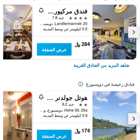
فندق مركيور دوسبرغ سيتي
4 نجوم
جيد 7.8
Landfermannstr. 20, دويسبورغ, ولاية شمال الراين وستفاليا, ألمانيا
0.5 كيلومتر عن وسط المدينة
284 ﷼
عرض الصفقة
شاهد المزيد من الفنادق القريبة
فنادق رخيصة في دويسبورغ
هوتل جولدنر هان
2 نجمتين
جيد 6.2
Hohe Str. 26a, دويسبورغ, ولاية شمال الراين وستفاليا, ألمانيا
0.9 كيلومتر عن وسط المدينة
174 ﷼
عرض الصفقة