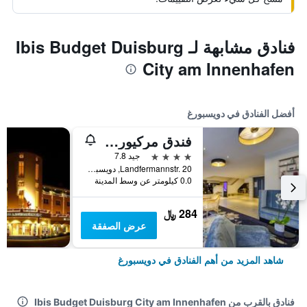
فنادق مشابهة لـ Ibis Budget Duisburg
City am Innenhafen
أفضل الفنادق في دويسبورغ
فندق مركيور دوسبرغ سيتي
4 نجوم
جيد 7.8
Landfermannstr. 20, دويسبورغ, ولاية شمال الراين وستفاليا, ألمانيا
0.0 كيلومتر عن وسط المدينة
284 ﷼
عرض الصفقة
شاهد المزيد من أهم الفنادق في دويسبورغ
فنادق بالقرب من Ibis Budget Duisburg City am Innenhafen