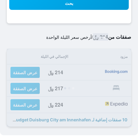
بحث
صفقات من
214 ﷼
/
أرخص سعر الليلة الواحدة
مزود
الإجمالي في الليلة
214 ﷼
عرض الصفقة
217 ﷼
عرض الصفقة
224 ﷼
عرض الصفقة
10 صفقات إضافية لـ Ibis Budget Duisburg City am Innenhafen