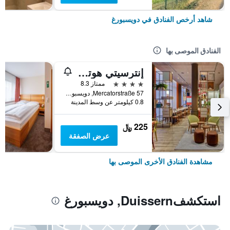
شاهد أرخص الفنادق في دويسبورغ
الفنادق الموصى بها
إنترسيتي هوتل دويسبرغ
4 نجوم
ممتاز 8.3
Mercatorstraße 57, دويسبورغ, ولاية شمال الراين وستفاليا, ألمانيا
0.8 كيلومتر عن وسط المدينة
225 ﷼
عرض الصفقة
مشاهدة الفنادق الأخرى الموصى بها
استكشفDuissern, دويسبورغ