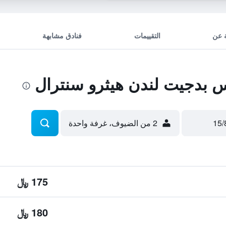
 عن
التقييمات
فنادق مشابهة
 بدجيت لندن هيثرو سنترال
2 من الضيوف، غرفة واحدة
175 ﷼
180 ﷼