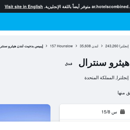
ar.hotelscombined
متوفر أيضاً باللغة الإنجليزية.
Visit site in English
إنجلترا
243,260
لندن
35,608
Hounslow
157
إيبيس بدجيت لندن هيثرو سنتر
هيثرو سنترال
فندق
س 15/8