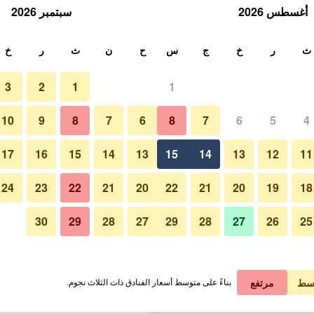
أغسطس 2026
سبتمبر 2026
ث
ث
ر
خ
ج
س
ح
ن
ث
ر
خ
3
2
1
1
لة الواحدة
10
9
8
7
6
8
7
6
5
4
مبنى
لي في الليلة
17
16
15
14
13
15
14
13
12
11
 ﷼
عرض الصفقة
24
23
22
21
20
22
21
20
19
18
30
29
28
27
29
28
27
26
25
 ﷼
عرض الصفقة
صور لـ إيبيس بدجيت لندن هيثرو سن
 ﷼
عرض الصفقة
سط
مرتفع
بناءً على متوسط أسعار الفنادق ذات الثلاث نجوم.