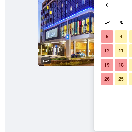
ج
س
5
4
12
11
1/46
مبنى
19
18
26
25
ترال