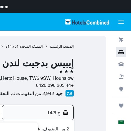
.com
رحلات طيران
الصفحة الرئيسية
المملكة المتحدة
314,761
فنادق
إيبيس بدجيت لندن 
سيارات
3 نجوم
حزم العروض
Hertz House, TW5 9SW, Hounslow, إنجلترا, المملكة المتحدة
+44 203 096 6420
استكشاف
جيد
2,942 من التقييمات تم التحقق منها
7.6
رحلات
ج 14/8
-
العَرَبِيَّة
2 من الضيوف، غرفة واحدة