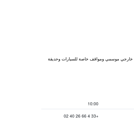
 بعد 12 كم من متنزه معرض نيم، ويتميز بمسبح خارجي موسمي ومواقف خاصة للسيارات وحديقة
10:00
+33 4 66 26 40 02