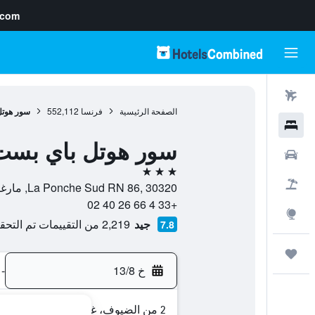
.com
رحلات طيران
الصفحة الرئيسية
فرنسا
552,112
سور هوتل
فنادق
سور هوتل باي بست
سيارات
3 نجوم
حزم العروض
La Ponche Sud RN 86, 30320, مارغوريت, إقليم غارد, فرنسا
+33 4 66 26 40 02
استكشاف
جيد
2,219 من التقييمات تم التحقق منها
7.8
رحلات
خ 13/8
-
2 من الضيوف، غرفة واحدة