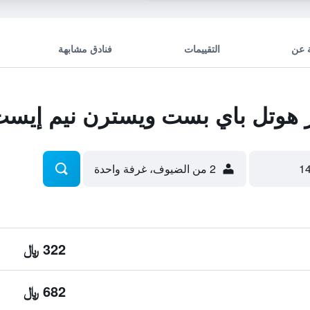
 عن
التقييمات
فنادق مشابهة
هوتل باي بست ويسترن نيم إيس
2 من الضيوف، غرفة واحدة
322 ﷼
682 ﷼