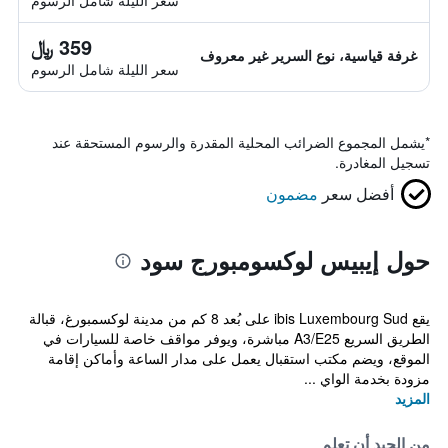
سعر الليلة شامل الرسوم
359 ﷼
غرفة قياسية، نوع السرير غير معروف
سعر الليلة شامل الرسوم
*
يشمل المجموع الضرائب المحلية المقدرة والرسوم المستحقة عند
تسجيل المغادرة.
أفضل سعر
مضمون
حول إيبيس لوكسومبورج سود
يقع ibis Luxembourg Sud على بُعد 8 كم من مدينة لوكسمبورغ، قبالة
الطريق السريع A3/E25 مباشرة، ويوفر مواقف خاصة للسيارات في
الموقع، ويضم مكتب استقبال يعمل على مدار الساعة وأماكن إقامة
مزودة بخدمة الواي ...
المزيد
من الجيد أن تعلم