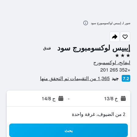
صور لـ إيبيس لوكسومبورج سود
إيبيس لوكسومبورج سود
فندق
3 نجوم
ليفانج، لوكسمبورج
+352 265 201
جيد
1,365 من التقييمات تم التحقق منها
7.2
خ 13/8
-
ج 14/8
2 من الضيوف، غرفة واحدة
بحث