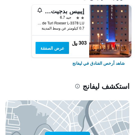
إيبيس بدجيت لوكسمبورغ سود
2 نجمتين
جيد 6.7
Rue de Turi Roeser L-3378 LU, ليفانج, مقاطعة لوكسمبورغ, لوكسمبورج
0.7 كيلومتر عن وسط المدينة
303 ﷼
عرض الصفقة
شاهد أرخص الفنادق في ليفانج
استكشف ليفانج