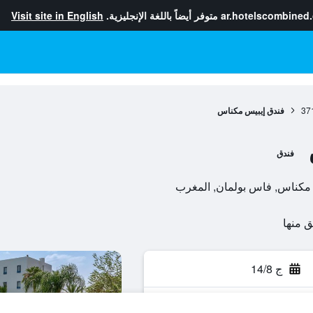
ar.hotelscombined
متوفر أيضاً باللغة الإنجليزية.
Visit site in English
37
فندق إيبيس مكناس
فندق
ج 14/8