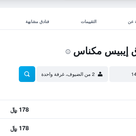
 عن
التقييمات
فنادق مشابهة
 إيبيس مكناس
2 من الضيوف، غرفة واحدة
178 ﷼
178 ﷼