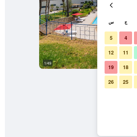
ج
س
5
4
12
11
1/49
ردهة
19
18
26
25