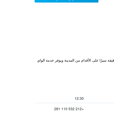
ندق ibis Moussafir Meknes غرفًا مكيفة وبارًا مفتوح على مدار الساعة طوال الأسبوع ومسبحًا، ويقع على بُعد 15 دقيقة سيرًا على الأقدام من المدينة ويوفر خدمة الواي
12:30
+212 532 110 281