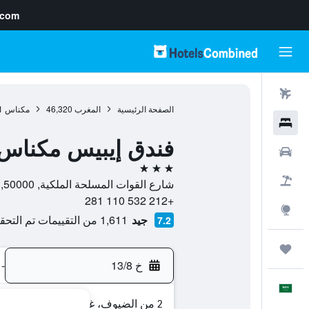
.com
رحلات طيران
الصفحة الرئيسية
المغرب
46,320
مكناس
1
فنادق
فندق إيبيس مكناس
سيارات
3 نجوم
حزم العروض
شارع القوات المسلحة الملكية, 50000, مكناس, فاس بولمان, المغرب
+212 532 110 281
استكشاف
جيد
1,611 من التقييمات تم التحقق منها
7.2
رحلات
خ 13/8
-
العَرَبِيَّة
2 من الضيوف، غرفة واحدة