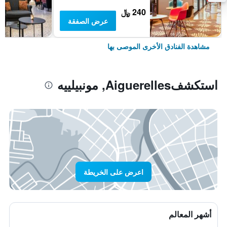
240 ﷼
عرض الصفقة
مشاهدة الفنادق الأخرى الموصى بها
استكشفAiguerelles, مونبيلييه
اعرض على الخريطة
أشهر المعالم