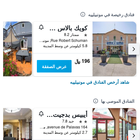
فنادق رخيصة في مونبيلييه
كويك بالاس مونتبيلير
نجمة واحدة
ممتاز 8.2
Rue Robert Schuman, مونبيلييه, إقليم هيرولت, فرنسا
5.8 كيلومتر عن وسط المدينة
196 ﷼
عرض الصفقة
شاهد أرخص الفنادق في مونبيلييه
الفنادق الموصى بها
أيبيس بدجيت مونتبيلر سود بري دارين
2 نجمتين
جيد 7.8
164 avenue de Palavas, مونبيلييه, إقليم هيرولت, فرنسا
2.7 كيلومتر عن وسط المدينة