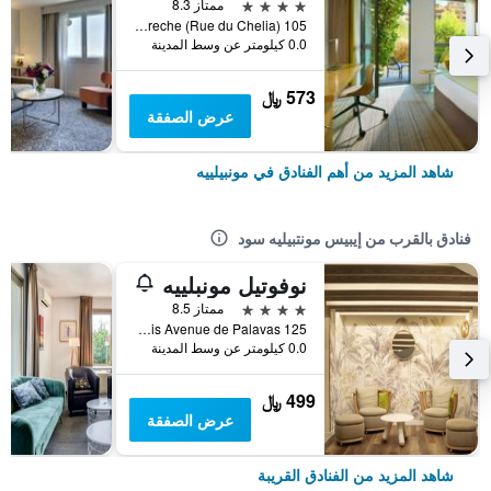
4 نجوم
ممتاز 8.3
105 Place Georges Freche (Rue du Chelia), مونبيلييه, إقليم هيرولت, فرنسا
0.0 كيلومتر عن وسط المدينة
573 ﷼
عرض الصفقة
شاهد المزيد من أهم الفنادق في مونبيلييه
فنادق بالقرب من إيبيس مونتبيليه سود
نوفوتيل مونبلييه
4 نجوم
ممتاز 8.5
125 bis Avenue de Palavas, مونبيلييه, إقليم هيرولت, فرنسا
0.0 كيلومتر عن وسط المدينة
499 ﷼
عرض الصفقة
شاهد المزيد من الفنادق القريبة