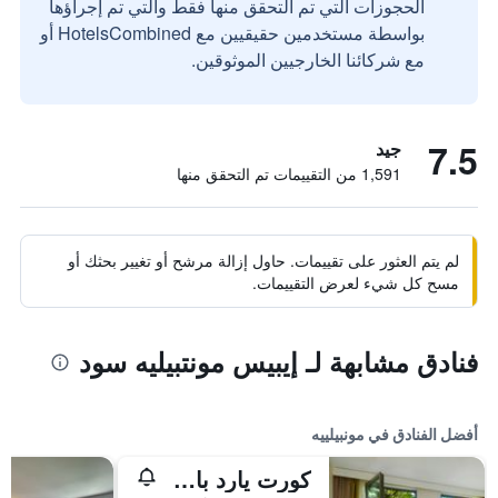
الحجوزات التي تم التحقق منها فقط والتي تم إجراؤها
بواسطة مستخدمين حقيقيين مع HotelsCombined أو
مع شركائنا الخارجيين الموثوقين.
7.5
جيد
1,591 من التقييمات تم التحقق منها
لم يتم العثور على تقييمات. حاول إزالة مرشح أو تغيير بحثك أو
مسح كل شيء لعرض التقييمات.
فنادق مشابهة لـ إيبيس مونتبيليه سود
أفضل الفنادق في مونبيلييه
كورت يارد باي ماريوت مونبلييه