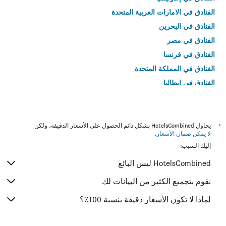
الفنادق في الامارات العربية المتحدة
الفنادق في البحرين
الفنادق في مصر
الفنادق في فرنسا
الفنادق في المملكة المتحدة
الفنادق في إيطاليا
الفنادق في تايلاند
*
يحاول HotelsCombined بشكل دائم الحصول على الأسعار الدقيقة، ولكن
لا يمكن ضمان الأسعار
.
إليك السبب:
HotelsCombined ليس البائع
نقوم بتجميع الكثير من البيانات لك
لماذا لا تكون الأسعار دقيقة بنسبة 100٪؟