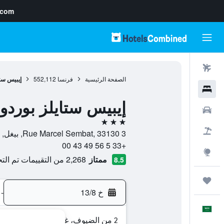
.com
رحلات طيران
الصفحة الرئيسية
فرنسا
552,112
إيبيس ستا
فنادق
إيبيس ستايلز بوردو ب
سيارات
3 نجوم
حزم العروض
3 Rue Marcel Sembat, 33130, بيغل, إقليم جيروند, فرنسا
+33 5 56 49 43 00
استكشاف
ممتاز
2,268 من التقييمات تم التحقق منها
8.5
رحلات
خ 13/8
-
العَرَبِيَّة
2 من الضيوف، غرفة واحدة