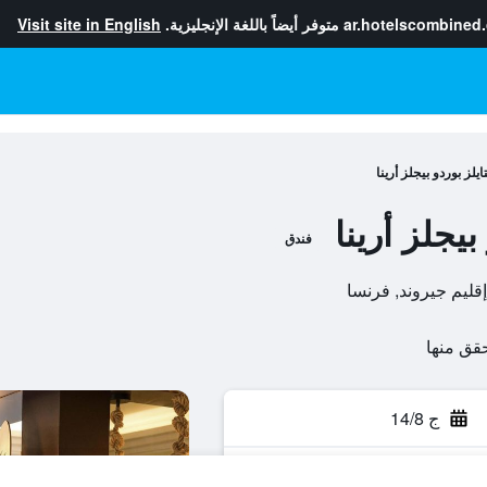
ar.hotelscombined
متوفر أيضاً باللغة الإنجليزية.
Visit site in English
يلز بوردو بيجلز أرينا
يجلز أرينا
فندق
ج 14/8