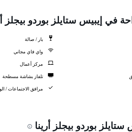
حة في إيبيس ستايلز بوردو بيجلز أر
بار / صالة
واي فاي مجاني
مركز أعمال
ق
تلفاز بشاشة مسطحة
مرافق الاجتماعات / الو
ستايلز بوردو بيجلز أرينا