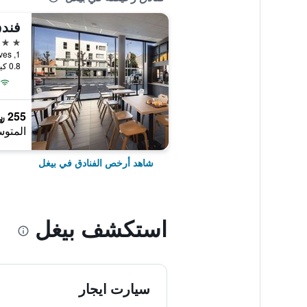
3 نجوم
0.8 كيلومتر عن وسط المدينة
255 ﷼
المتوس
شاهد أرخص الفنادق في بيغل
استكشف بيغل
سيارت ايجار