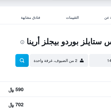
 عن
التقييمات
فنادق مشابهة
تايلز بوردو بيجلز أرينا
2 من الضيوف، غرفة واحدة
590 ﷼
702 ﷼