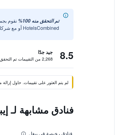
تم التحقق منه 100%
نقوم بجم
HotelsCombined أو مع شركائنا الخارجيين الموثوقين.
8.5
جيد جدًا
2,268 من التقييمات تم التحقق منها
لم يتم العثور على تقييمات. حاول إزال
فنادق مشابهة لـ إيب
فنادق رخيصة في بيغل