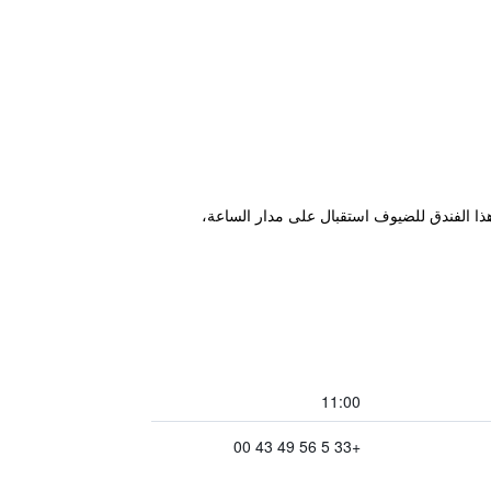
مدينة بيغل ويقع ضمن مسافة قصيرة مشياً من Terres Neuves Tram Station. كما يوفر هذا الفندق للضيوف استقبال على مدار الساعة،
11:00
+33 5 56 49 43 00