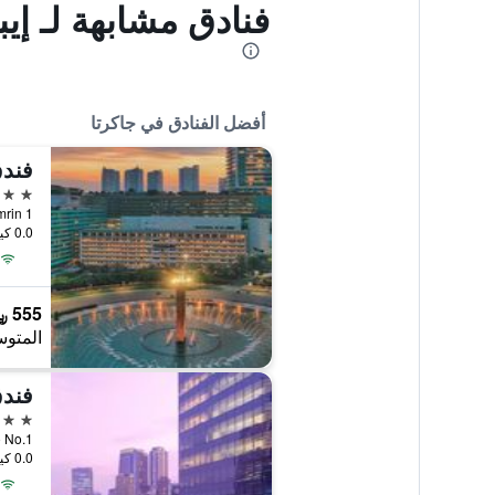
فنادق مشابهة لـ إيبي
أفضل الفنادق في جاكرتا
5 نجوم
MH Thamrin 1
0.0 كيلومتر عن وسط المدينة
555 ﷼
المتوس
فندق
5 نجوم
Satrio No.1
0.0 كيلومتر عن وسط المدينة