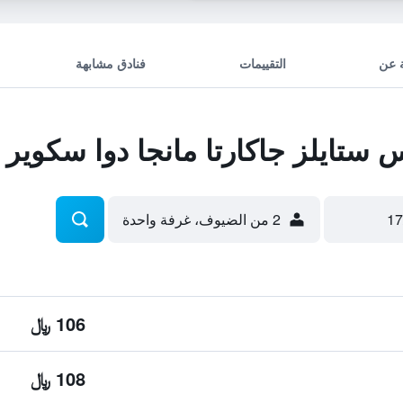
 عن
التقييمات
فنادق مشابهة
يلز جاكارتا مانجا دوا سكوير (الافتت
2 من الضيوف، غرفة واحدة
106 ﷼
108 ﷼