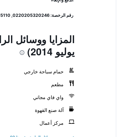
رقم الرخصة: 0220205320246, 55110
المزايا ووسائل الرا
يوليو 2014)
حمام سباحة خارجي
مطعم
واي فاي مجاني
آلة صنع القهوة
مركز أعمال