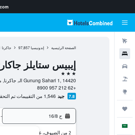
.com
رحلات طيران
الصفحة الرئيسية
إندونيسيا
97,857
جاكرتا
1
فنادق
إيبيس ستايلز جاكارتا م
سيارات
3 نجوم
حزم العروض
Jl Gunung Sahari 1, 14420, جاكرتا, مقاطعة جاكرتا العاصمة, إندونيسيا
+62 212 957 8900
استكشاف
جيد
1,546 من التقييمات تم التحقق منها
7.8
رحلات
ح 16/8
-
العَرَبِيَّة
2 من الضيوف، غرفة واحدة