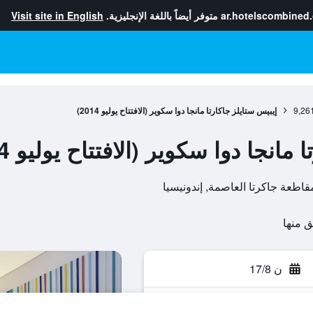
ar.hotelscombined
متوفر أيضاً باللغة الإنجليزية.
Visit site in English
9,26
إيبيس ستايلز جاكارتا مانجا دوا سكوير (الافتتاح يوليو 2014)
انجا دوا سكوير (الافتتاح يوليو 2014)
ن 17/8