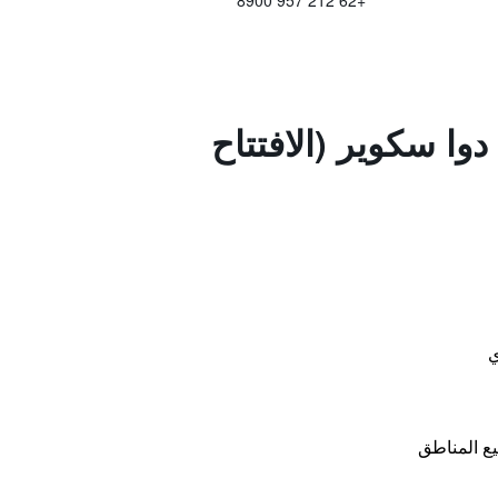
+62 212 957 8900
دوا سكوير (الافتتاح
ي
ع المناطق