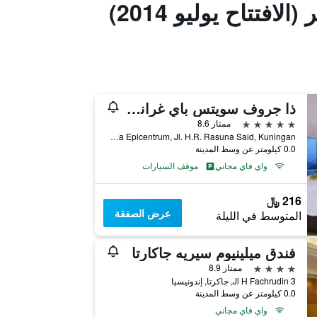
فتتاح يوليو 2014)
ذا جروف سويتس باي غراند أستون
5 نجوم
ممتاز 8.6
Kawasan Rasuna Epicentrum, Jl. H.R. Rasuna Said, Kuningan, جاكرتا, إندونيسيا
0.0 كيلومتر عن وسط المدينة
واي فاي مجاني
موقف السيارات
216 ﷼
عرض الصفقة
المتوسط في الليلة
فندق ميلينيوم سيريه جاكارتا
4 نجوم
ممتاز 8.9
Jl H Fachrudin 3, جاكرتا, إندونيسيا
0.0 كيلومتر عن وسط المدينة
واي فاي مجاني