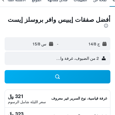
أفضل صفقات إيبيس وافر بروسلز إيست
ج 14/8
-
س 15/8
2 من الضيوف، غرفة واحدة
321 ﷼
غرفة قياسية، نوع السرير غير معروف
سعر الليلة شامل الرسوم
323 ﷼