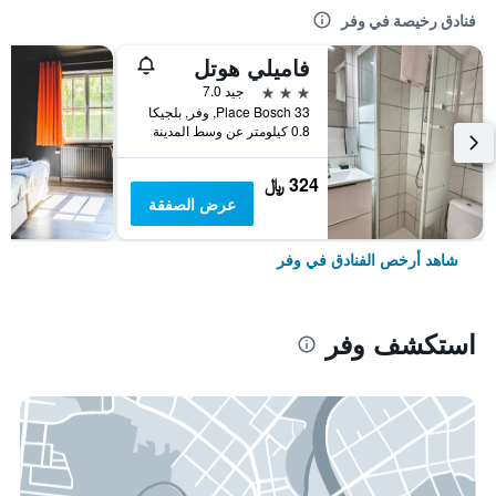
فنادق رخيصة في وفر
فاميلي هوتل
3 نجوم
جيد 7.0
33 Place Bosch, وفر, بلجيكا
0.8 كيلومتر عن وسط المدينة
324 ﷼
عرض الصفقة
شاهد أرخص الفنادق في وفر
استكشف وفر