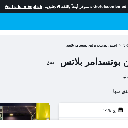
ar.hotelscombined
متوفر أيضاً باللغة الإنجليزية.
Visit site in English
3,
إيبيس بودجيت برلين بوتسدامر بلاتس
ن بوتسدامر بلاتس
فندق
ج 14/8