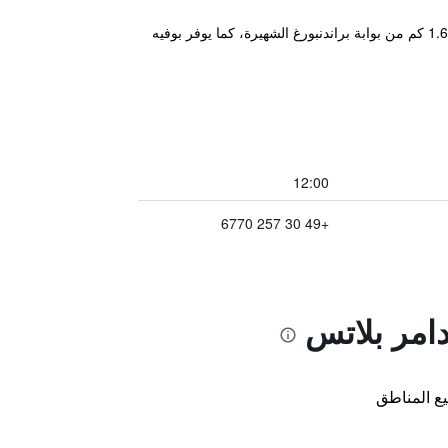
يتمتع هذا الفندق الأنيق بموقع مركزي في برلين، حيث يقع على بعد 300 متر فقط من نقطة تفتيش تشارلي، وعلى مسافة 1.6 كم من بوابة براندنبورغ الشهيرة، كما يوفر بوفيه
12:00
+49 30 257 6770
امر بلاتس
ع المناطق