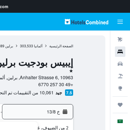
.com
رحلات طيران
الصفحة الرئيسية
ألمانيا
303,533
برلين
689
فنادق
إيبيس بودجيت برلي
سيارات
نجمة واحدة
حزم العروض
Anhalter Strasse 6, 10963, برلين, ألمانيا
+49 30 257 6770
استكشاف
جيد
10,061 من التقييمات تم التحقق منها
7.5
رحلات
خ 13/8
-
العَرَبِيَّة
2 من الضيوف، غرفة واحدة