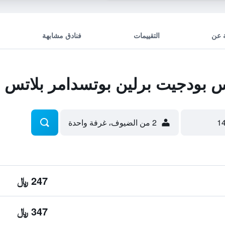
 عن
التقييمات
فنادق مشابهة
 بودجيت برلين بوتسدامر بلاتس
2 من الضيوف، غرفة واحدة
247 ﷼
347 ﷼