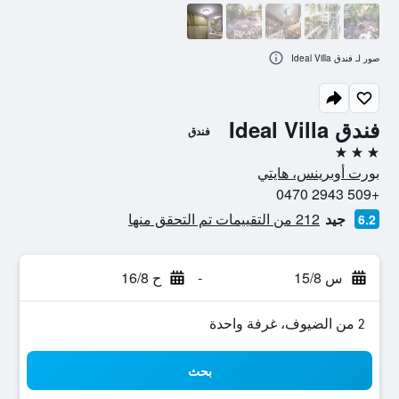
صور لـ فندق Ideal Villa
فندق Ideal Villa
فندق
3 نجوم
بورت أوبرينس، هايتي
+509 2943 0470
جيد
212 من التقييمات تم التحقق منها
6.2
س 15/8
-
ح 16/8
2 من الضيوف، غرفة واحدة
بحث