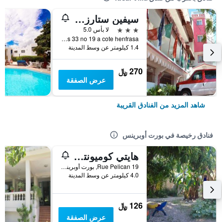
سيفين ستارز هوتل
3 نجوم
لا بأس 5.0
Delmas 33 no 19 a cote henfrasa, بورت أوبرينس, هايتي
1.4 كيلومتر عن وسط المدينة
270 ﷼
عرض الصفقة
شاهد المزيد من الفنادق القريبة
فنادق رخيصة في بورت أوبرينس
هايتي كوميونتيري
19 Rue Pelican, بورت أوبرينس, هايتي
4.0 كيلومتر عن وسط المدينة
126 ﷼
عرض الصفقة