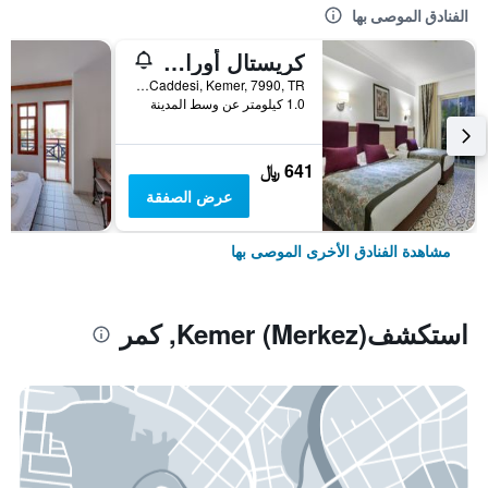
الفنادق الموصى بها
كريستال أورا أكوا كوليكشن -سعامامل جميع الخدمات
Atatürk Caddesi, Kemer, 7990, TR, كمر, تركيا
1.0 كيلومتر عن وسط المدينة
641 ﷼
عرض الصفقة
مشاهدة الفنادق الأخرى الموصى بها
استكشفKemer (Merkez), كمر