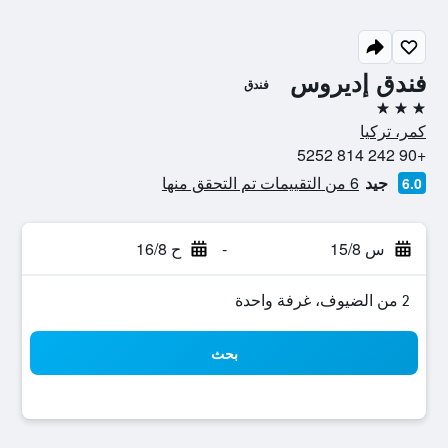
فندق إديروس
فندق
3 نجوم
كمر، تركيا
+90 242 814 5252
جيد
6 من التقييمات تم التحقق منها
6.0
س 15/8
-
ح 16/8
2 من الضيوف، غرفة واحدة
بحث