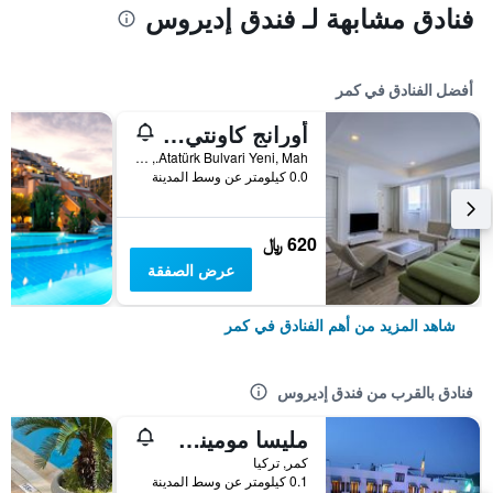
فنادق مشابهة لـ فندق إديروس
أفضل الفنادق في كمر
أورانج كاونتي كيمير - شامامل جميع الخدمات
Atatürk Bulvari Yeni, Mah., كمر, تركيا
0.0 كيلومتر عن وسط المدينة
620 ﷼
عرض الصفقة
شاهد المزيد من أهم الفنادق في كمر
فنادق بالقرب من فندق إديروس
مليسا مومينت أبارت
كمر, تركيا
0.1 كيلومتر عن وسط المدينة