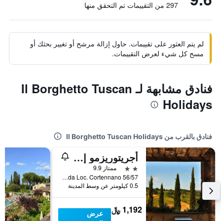
297 من التقييمات تم التحقق منها
لم يتم العثور على تقييمات. حاول إزالة مرشح أو تغيير بحثك أو
مسح كل شيء لعرض التقييمات.
فنادق مشابهة لـ Il Borghetto Tuscan
Holidays
فنادق بالقرب من Il Borghetto Tuscan Holidays
أجريتوريزمو إل سيجريتو دي بيترافيتا
2 نجمتين
ممتاز 9.9
Strada Loc. Cortennano 56/57, سان جيميجنانو, توسكانا, إيطاليا
0.5 كيلومتر عن وسط المدينة
1,192 ﷼
عرض