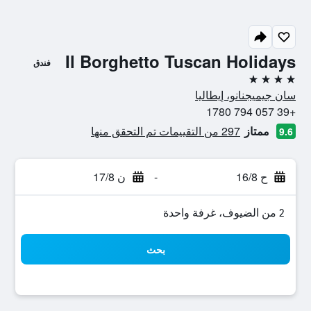
Il Borghetto Tuscan Holidays
فندق
4 نجوم
سان جيميجنانو، إيطاليا
+39 057 794 1780
ممتاز
297 من التقييمات تم التحقق منها
9.6
ح 16/8
-
ن 17/8
2 من الضيوف، غرفة واحدة
بحث