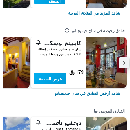
الصفقة
شاهد المزيد من الفنادق القريبة
فنادق رخيصة في سان جيميجنانو
كامبينج بوسكيتو دي بيما
سان جيميجنانو, توسكانا, إيطاليا
3.0 كيلومتر عن وسط المدينة
179 ﷼
عرض الصفقة
شاهد أرخص الفنادق في سان جيميجنانو
الفنادق الموصى بها
دوتشيو ناتسي رومز - جيست هاوس
Via S. Stefano 6, سان جيميجنانو, توسكانا, إيطاليا