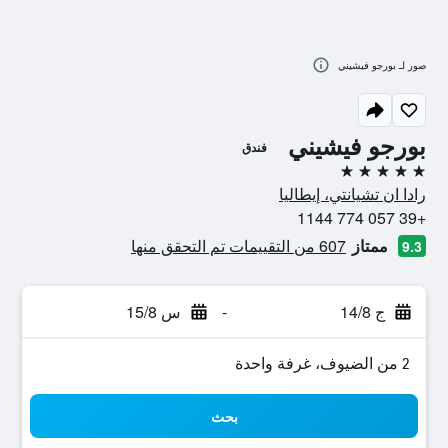
صور لـ بورجو فيشيني
بورجو فيشيني
فندق
5 نجوم
رادا ان تشيانتي، إيطاليا
+39 057 774 1144
ممتاز
607 من التقييمات تم التحقق منها
9.3
ج 14/8
-
س 15/8
2 من الضيوف، غرفة واحدة
بحث