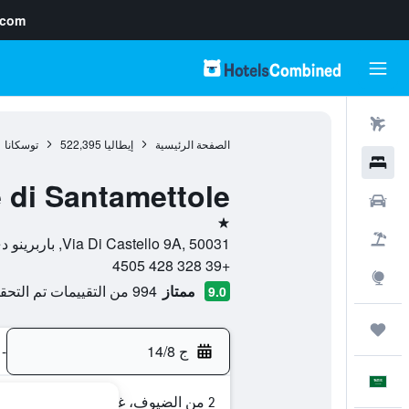
.com
رحلات طيران
الصفحة الرئيسية
إيطاليا
522,395
توسكانا
1
فنادق
e di Santamettole
سيارات
نجمة واحدة
حزم العروض
Via Di Castello 9A, 50031, باربرينو دي موغيلو, توسكانا, إيطاليا
+39 328 428 4505
استكشاف
ممتاز
994 من التقييمات تم التحقق منها
9.0
رحلات
ج 14/8
-
العَرَبِيَّة
2 من الضيوف، غرفة واحدة