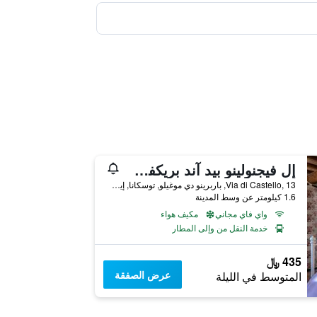
إل فيجنولينو بيد آند بريكفست
Via di Castello, 13, باربرينو دي موغيلو, توسكانا, إيطاليا
1.6 كيلومتر عن وسط المدينة
واي فاي مجاني
مكيف هواء
خدمة النقل من وإلى المطار
435 ﷼
عرض الصفقة
المتوسط في الليلة