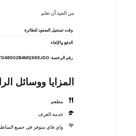
من الجيد أن تعلم
وقت تسجيل الصعود للطائرة
الدفع والإلغاء
رقم الرخصة: IT048002B4C4OB6YG8, IT048002B4MQX8XJGO
المزايا ووسائل الراحة في antamettole
مطعم
خدمة الغرف
واي فاي متوفر في جميع المناط