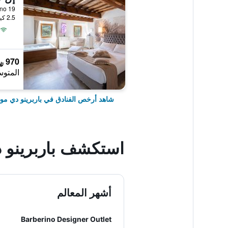
Via Ariano 19, باربري
2.5 كيلومتر عن وسط المدينة
970 ﷼
المتوس
شاهد أرخص الفنادق في باربرينو دي موغ
استكشف باربرينو د
أشهر المعالم
Barberino Designer Outlet