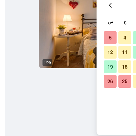
ج
س
5
4
12
11
1/29
شرفة
19
18
26
25