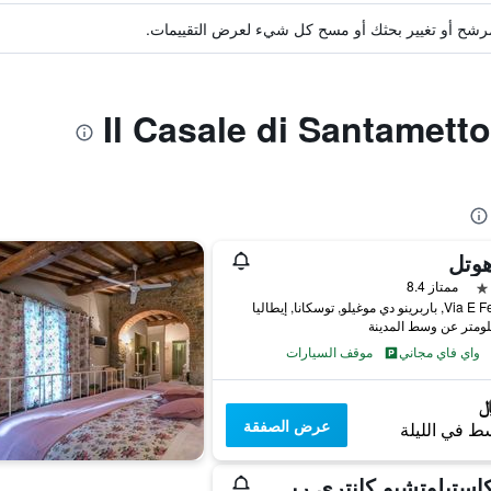
ة مرشح أو تغيير بحثك أو مسح كل شيء لعرض التقييمات.
هوتل
ممتاز 8.4
نو دي موغيلو, توسكانا, إيطاليا
واي فاي مجاني
موقف السيارات
عرض الصفقة
ط في الليلة
إل كاستيلوتشيو كانتري ريزورت