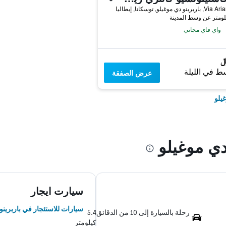
نو دي موغيلو, توسكانا, إيطاليا
واي فاي مجاني
ط في الليلة
عرض الصفقة
يلو
ي موغيلو
سيارت ايجار
سيارات للاستئجار في باربرينو
رحلة بالسيارة إلى 10 من الدقائق
5.4
كيلومتر