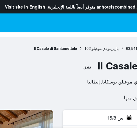
ar.hotelscombined
متوفر أيضاً باللغة الإنجليزية.
Visit site in English
63,54
باربرينو دي موغيلو
102
Il Casale di Santamettole
Il Casal
فندق
س 15/8