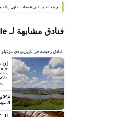
لم يتم العثور على تقييمات. حاول إزال
فنادق مشابهة لـ Il Casale di Santamettole
فنادق رخيصة في باربرينو دي موغيلو
إن 
3 نجوم
Via E Fermi 4, باربري
2.4 كيلومتر عن وسط المدينة
394 ﷼
المتوس