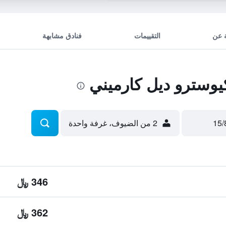
 عن
التقييمات
فنادق مشابهة
وسترو ديل كارميني
2 من الضيوف، غرفة واحدة
346 ﷼
362 ﷼