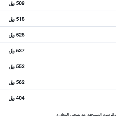
509 ﷼
518 ﷼
528 ﷼
537 ﷼
552 ﷼
562 ﷼
404 ﷼
والرسوم المستحقة عند تسجيل المغادرة.