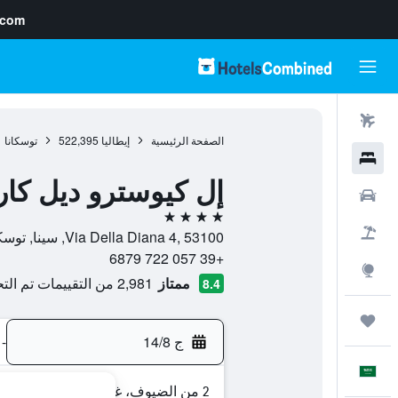
.com
رحلات طيران
الصفحة الرئيسية
إيطاليا
522,395
توسكانا
1
فنادق
إل كيوسترو ديل كار
سيارات
4 نجوم
حزم العروض
Via Della Diana 4, 53100, سينا, توسكانا, إيطاليا
+39 057 722 6879
استكشاف
ممتاز
2,981 من التقييمات تم التحقق منها
8.4
رحلات
ج 14/8
-
العَرَبِيَّة
2 من الضيوف، غرفة واحدة