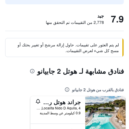
7.9
جيد
2,778 من التقييمات تم التحقق منها
لم يتم العثور على تقييمات. حاول إزالة مرشح أو تغيير بحثك أو
مسح كل شيء لعرض التقييمات.
فنادق مشابهة لـ هوتل 2 جابيانو
فنادق بالقرب من هوتل 2 جابيانو
جراند هوتل ريزورت ما اند ا - لبالتس فقط
Localita Nido D Aquila, 4, لا مادالينا, سردينيا, إيطاليا
0.9 كيلومتر عن وسط المدينة