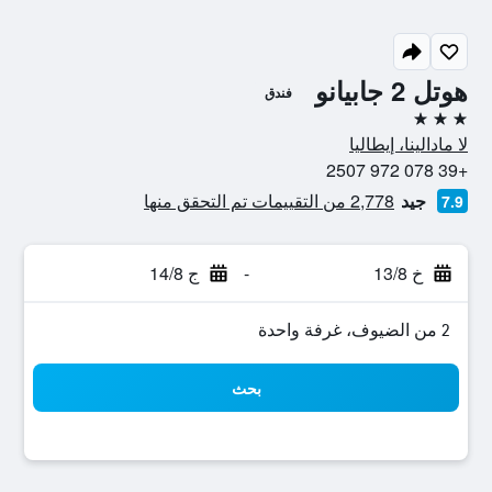
هوتل 2 جابيانو
فندق
3 نجوم
لا مادالينا، إيطاليا
+39 078 972 2507
جيد
2,778 من التقييمات تم التحقق منها
7.9
خ 13/8
-
ج 14/8
2 من الضيوف، غرفة واحدة
بحث