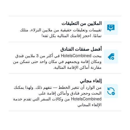
الملايين من التعليقات
تقييمات وتعليقات حقيقية من ملايين النزلاء، مثلك
تمامًا. احجز إقامتك المثالية بكل ثقة!
أفضل صفقات الفنادق
يبحث HotelsCombined في أكثر من 3 ملايين فندق
ومكان إقامة ويجمعهم في مكان واحد حتى تتمكن من
مقارنة أماكن الإقامة المثالية.
إلغاء مجاني
من الوارد أن تتغير الخطط — نتفهم ذلك. ولهذا يمكنك
البحث وحجز فنادق وأماكن إقامة على
HotelsCombined من وكالات السفر التي تقدم خدمة
الإلغاء المجاني