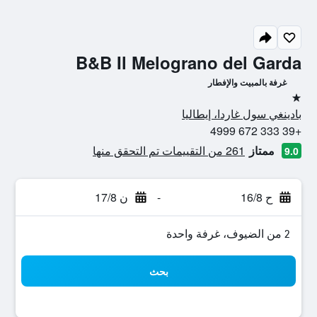
B&B Il Melograno del Garda
غرفة بالمبيت والإفطار
نجمة واحدة
بادينغي سول غاردا، إيطاليا
+39 333 672 4999
ممتاز
261 من التقييمات تم التحقق منها
9.0
ح 16/8
-
ن 17/8
2 من الضيوف، غرفة واحدة
بحث