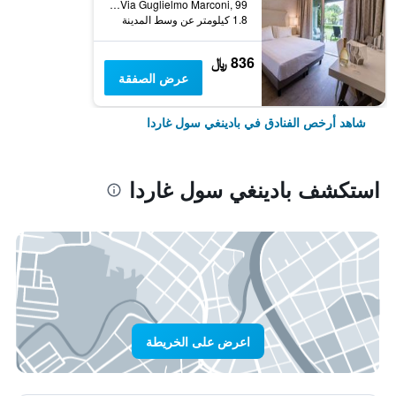
Via Guglielmo Marconi, 99, بادينغي سول غاردا, مقاطعة بريشا, إيطاليا
1.8 كيلومتر عن وسط المدينة
836 ﷼
عرض الصفقة
شاهد أرخص الفنادق في بادينغي سول غاردا
استكشف بادينغي سول غاردا
اعرض على الخريطة