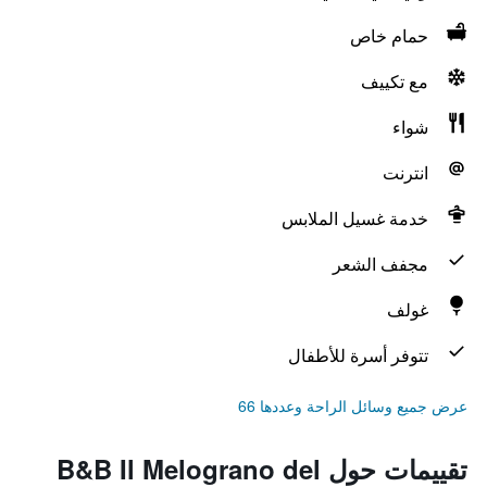
حمام خاص
مع تكييف
شواء
انترنت
خدمة غسيل الملابس
مجفف الشعر
غولف
تتوفر أسرة للأطفال
عرض جميع وسائل الراحة وعددها 66
تقييمات حول B&B Il Melograno del