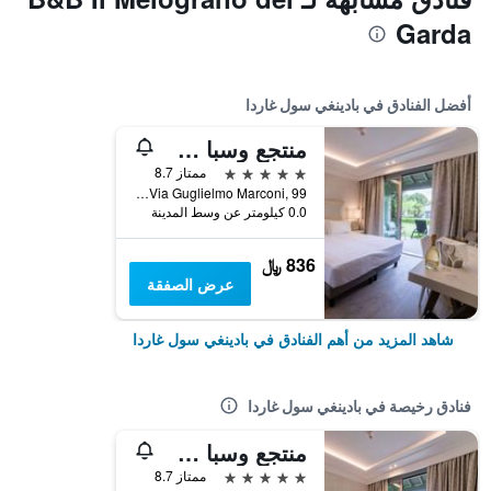
Garda
أفضل الفنادق في بادينغي سول غاردا
منتجع وسبا سبلنديدو بيه لوكجري
5 نجوم
ممتاز 8.7
Via Guglielmo Marconi, 99, بادينغي سول غاردا, مقاطعة بريشا, إيطاليا
0.0 كيلومتر عن وسط المدينة
836 ﷼
عرض الصفقة
شاهد المزيد من أهم الفنادق في بادينغي سول غاردا
فنادق رخيصة في بادينغي سول غاردا
منتجع وسبا سبلنديدو بيه لوكجري
5 نجوم
ممتاز 8.7