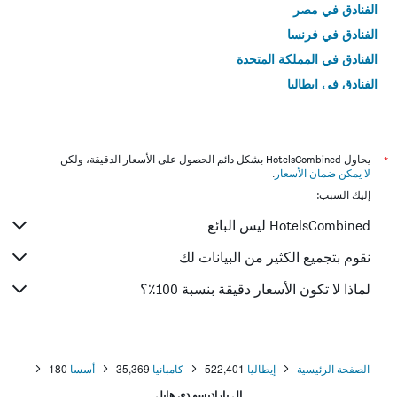
الفنادق في مصر
الفنادق في فرنسا
الفنادق في المملكة المتحدة
الفنادق في إيطاليا
الفنادق في تايلاند
*
يحاول HotelsCombined بشكل دائم الحصول على الأسعار الدقيقة، ولكن
لا يمكن ضمان الأسعار
.
إليك السبب:
HotelsCombined ليس البائع
نقوم بتجميع الكثير من البيانات لك
لماذا لا تكون الأسعار دقيقة بنسبة 100٪؟
الصفحة الرئيسية
إيطاليا
522,401
كامبانيا
35,369
أسسا
180
إل باراديسو دي هايل