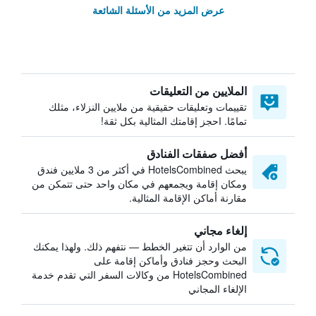
عرض المزيد من الأسئلة الشائعة
الملايين من التعليقات
تقييمات وتعليقات حقيقية من ملايين النزلاء، مثلك
تمامًا. احجز إقامتك المثالية بكل ثقة!
أفضل صفقات الفنادق
يبحث HotelsCombined في أكثر من 3 ملايين فندق
ومكان إقامة ويجمعهم في مكان واحد حتى تتمكن من
مقارنة أماكن الإقامة المثالية.
إلغاء مجاني
من الوارد أن تتغير الخطط — نتفهم ذلك. ولهذا يمكنك
البحث وحجز فنادق وأماكن إقامة على
HotelsCombined من وكالات السفر التي تقدم خدمة
الإلغاء المجاني