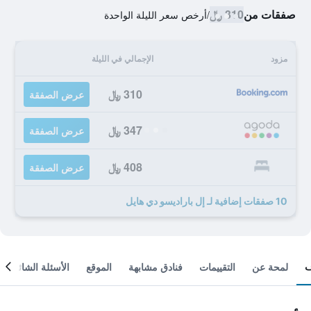
صفقات من
310 ﷼
/
أرخص سعر الليلة الواحدة
مزود
الإجمالي في الليلة
310 ﷼
عرض الصفقة
347 ﷼
عرض الصفقة
408 ﷼
عرض الصفقة
10 صفقات إضافية لـ إل باراديسو دي هايل
لمحة عن
التقييمات
فنادق مشابهة
الموقع
الأسئلة الشائعة