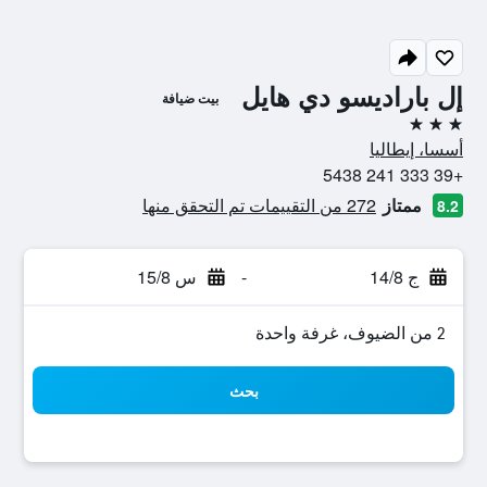
إل باراديسو دي هايل
بيت ضيافة
3 نجوم
أسسا، إيطاليا
+39 333 241 5438
ممتاز
272 من التقييمات تم التحقق منها
8.2
ج 14/8
-
س 15/8
2 من الضيوف، غرفة واحدة
بحث