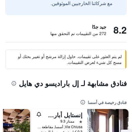
مع شركائنا الخارجيين الموثوقين.
8.2
جيد جدًا
272 من التقييمات تم التحقق منها
لم يتم العثور على تقييمات. حاول إزالة مرشح أو تغيير بحثك أو
مسح كل شيء لعرض التقييمات.
فنادق مشابهة لـ إل باراديسو دي هايل
فنادق رخيصة في أسسا
إنستايل أبارت هوتل
نجمة واحدة
ممتاز 9.3
Via Chiusa, أسسا, مقاطعة ساليرنو, إيطاليا
0.3 كيلومتر عن وسط المدينة