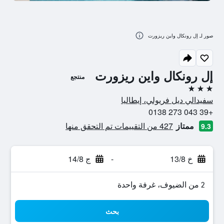
صور لـ إل رونكال واين ريزورت
إل رونكال واين ريزورت
منتجع
3 نجوم
سفيدالي ديل فريولي، إيطاليا
+39 043 273 0138
ممتاز
427 من التقييمات تم التحقق منها
9.3
خ 13/8
-
ج 14/8
2 من الضيوف، غرفة واحدة
بحث