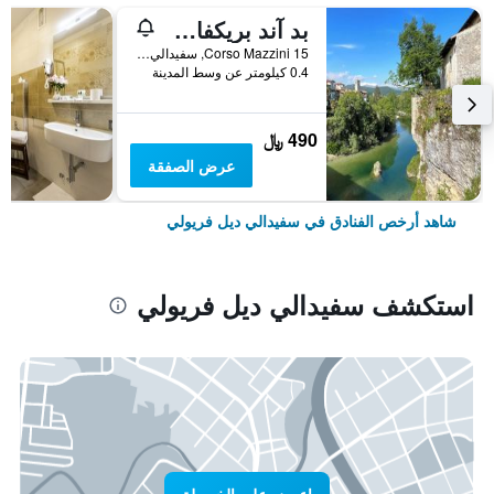
بد آند بريكفاست داي توسكانز
Corso Mazzini 15, سفيدالي ديل فريولي, مقاطعة أوديني, إيطاليا
0.4 كيلومتر عن وسط المدينة
490 ﷼
عرض الصفقة
شاهد أرخص الفنادق في سفيدالي ديل فريولي
استكشف سفيدالي ديل فريولي