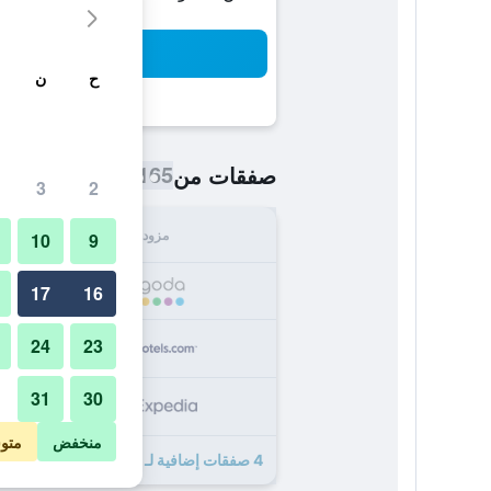
بح
ح
ن
165 ﷼
صفقات من
/
أرخص سعر اللي
3
2
مزود
الإجما
10
9
165
17
16
24
23
252
31
30
282
منخفض
متو
4 صفقات إضافية لـ إيلبيرت مانور