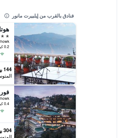
فنادق بالقرب من إيلبيرت مانور
هوتل
3 نجوم
ndhi Chowk
0.2 كيلومتر عن وسط المدينة
144 ﷼
المتوس
hi Chowk
0.4 كيلومتر عن وسط المدينة
304 ﷼
المتوس