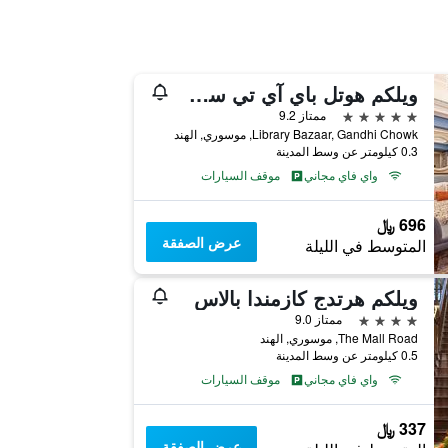
ويلكم هوتل باي آي تي سي هوتلز، ذا سافوي، موسوري
5 نجوم
ممتاز 9.2
Library Bazaar, Gandhi Chowk, موسوري, الهند
0.3 كيلومتر عن وسط المدينة
واي فاي مجاني
موقف السيارات
696 ﷼
عرض الصفقة
المتوسط في الليلة
ويلكم هرتدج كازمندا بالاس
4 نجوم
ممتاز 9.0
The Mall Road, موسوري, الهند
0.5 كيلومتر عن وسط المدينة
واي فاي مجاني
موقف السيارات
337 ﷼
عرض الصفقة