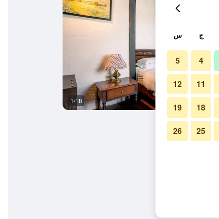
ج
س
5
4
12
11
1/18
المظهر الخارجي
19
18
26
25