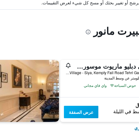
ة مرشح أو تغيير بحثك أو مسح كل شيء لعرض التقييمات.
بيرت مانور
جاي دبليو ماريوت موسوري وولنت جروف ريزورت آند سبا
Village - Siya, Kempty Fall Road Tehri Garhwal, موسوري, الهند
حوض السباحة
واي فاي مجاني
ط في الليلة
عرض الصفقة
ري