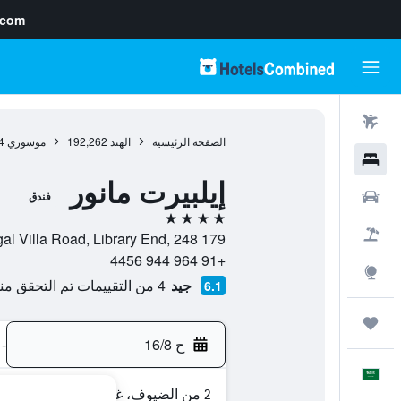
.com
رحلات طيران
الصفحة الرئيسية
الهند
192,262
موسوري
4
فنادق
إيلبيرت مانور
سيارات
فندق
4 نجوم
حزم العروض
Duggal Villa Road, Library End, 248 179, موسوري, أوتاراخن
+91 964 944 4456
استكشاف
جيد
4 من التقييمات تم التحقق منها
6.1
رحلات
ح 16/8
-
العَرَبِيَّة
2 من الضيوف، غرفة واحدة