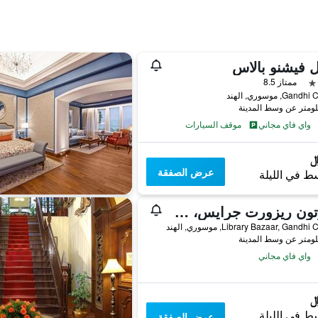
 فيشنو بالاس
ممتاز 8.5
Ga, موسوري, الهند
واي فاي مجاني
موقف السيارات
عرض الصفقة
ط في الليلة
فورتون ريزورت جرايس، موسوري - ميمبر آي تي سي هوتلز غروب
Library Bazaar, Gand, موسوري, الهند
واي فاي مجاني
ط في الليلة
عرض الصفقة