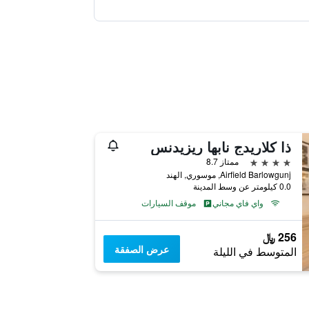
ذا كلاريدج نابها ريزيدنس
4 نجوم
ممتاز 8.7
Airfield Barlowgunj, موسوري, الهند
0.0 كيلومتر عن وسط المدينة
واي فاي مجاني
موقف السيارات
256 ﷼
عرض الصفقة
المتوسط في الليلة