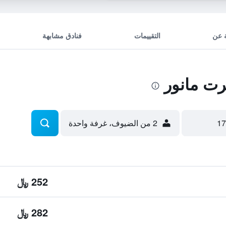
 عن
التقييمات
فنادق مشابهة
رت مانور
2 من الضيوف، غرفة واحدة
252 ﷼
282 ﷼