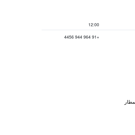
12:00
+91 964 944 4456
مطار