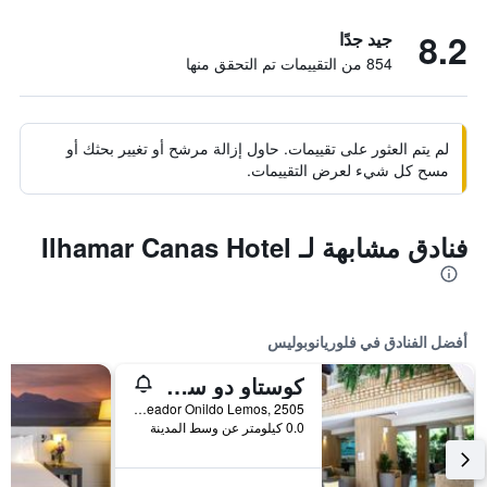
8.2
جيد جدًا
854 من التقييمات تم التحقق منها
لم يتم العثور على تقييمات. حاول إزالة مرشح أو تغيير بحثك أو
مسح كل شيء لعرض التقييمات.
فنادق مشابهة لـ Ilhamar Canas Hotel
أفضل الفنادق في فلوريانوبوليس
كوستاو دو سانتينو ريزورت - عامامل جميع الخدمات
Est. Vereador Onildo Lemos, 2505, فلوريانوبوليس, البرازيل
0.0 كيلومتر عن وسط المدينة