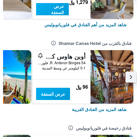
1,279 ﷼
عرض
الصفقة
شاهد المزيد من أهم الفنادق في فلوريانوبوليس
فنادق بالقرب من Ilhamar Canas Hotel
أوبن هاوس كاناسفييراس - أو هوتيس
R. Antenor Borges 54, فلوريانوبوليس, البرازيل
0.1 كيلومتر عن وسط المدينة
96 ﷼
عرض الصفقة
شاهد المزيد من الفنادق القريبة
فنادق رخيصة في فلوريانوبوليس