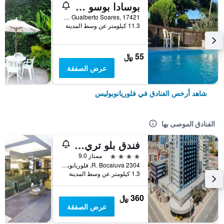
بوسادا بوسو دو ماروجو
Rodovia João Gualberto Soares, 17421, فلوريانوبوليس, البرازيل
11.3 كيلومتر عن وسط المدينة
55 ﷼
عرض الصفقة
شاهد أرخص الفنادق في فلوريانوبوليس
الفنادق الموصى بها
فندق بلو تري بيريميوم فلوريانوبوليس
4 نجوم
ممتاز 9.0
R. Bocaiuva 2304, فلوريانوبوليس, البرازيل
1.3 كيلومتر عن وسط المدينة
360 ﷼
عرض الصفقة