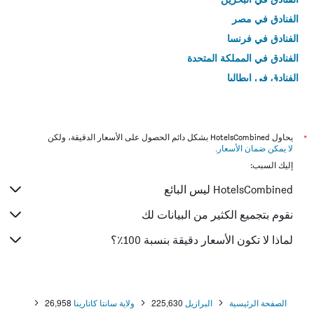
الفنادق في مصر
الفنادق في فرنسا
الفنادق في المملكة المتحدة
الفنادق في إيطاليا
الفنادق في تايلاند
*
يحاول HotelsCombined بشكل دائم الحصول على الأسعار الدقيقة، ولكن
لا يمكن ضمان الأسعار
.
إليك السبب:
HotelsCombined ليس البائع
نقوم بتجميع الكثير من البيانات لك
لماذا لا تكون الأسعار دقيقة بنسبة 100٪؟
الصفحة الرئيسية
البرازيل
225,630
ولاية سانتا كاتارينا
26,958