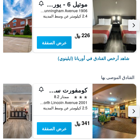
موتيل 6 - يوربانا
1906 North Cunningham Avenue, أوربانا (ايلينوي), IL, الولايات المتحدة الأميريكية
2.4 كيلومتر عن وسط المدينة
226 ﷼
عرض الصفقة
شاهد أرخص الفنادق في أوربانا (ايلينوي)
الفنادق الموصى بها
كومفورت سويتس أوربانا شامبين، يونيفيرستي
3 نجوم
ممتاز 8.2
2001 North Lincoln Avenue, أوربانا (ايلينوي), IL, الولايات المتحدة الأميريكية
2.5 كيلومتر عن وسط المدينة
341 ﷼
عرض الصفقة