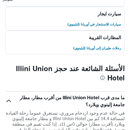
سيارت ايجار
سيارات للاستئجار في أوربانا (ايلينوي)
المطارات القريبة
رحلات طيران إلى أوربانا (ايلينوي)
الأسئلة الشائعة عند حجز Illini Union
Hotel
ما مدى قرب Illini Union Hotel من أقرب مطار، مطار
جامعة إلينوي ويلارد؟
في حالة عدم وجود ازدحام مروري، تستغرق عموماً رحلة القيادة
لمسافة 14.4 كم بين Illini Union Hotel و مطار جامعة إلينوي
ويلارد (أقرب مطار) حوالي 0س 11د. إذا كنت تقيم في منطقة
حيوية، فقد تلاحظ زيادة وقت القيادة بسبب ازدحام الطرق.