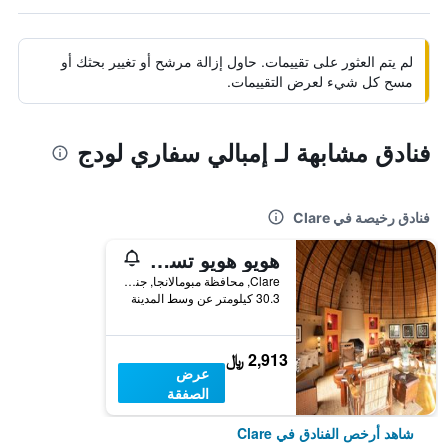
لم يتم العثور على تقييمات. حاول إزالة مرشح أو تغيير بحثك أو
مسح كل شيء لعرض التقييمات.
فنادق مشابهة لـ إمبالي سفاري لودج
فنادق رخيصة في Clare
هويو هويو تسونجا لودج
Clare, محافظة مبومالانجا, جنوب أفريقيا
30.3 كيلومتر عن وسط المدينة
2,913 ﷼
عرض
الصفقة
شاهد أرخص الفنادق في Clare