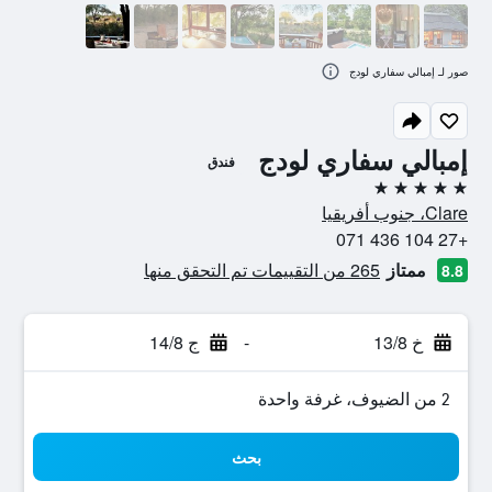
صور لـ إمبالي سفاري لودج
إمبالي سفاري لودج
فندق
5 نجوم
Clare، جنوب أفريقيا
+27 104 436 071
ممتاز
265 من التقييمات تم التحقق منها
8.8
خ 13/8
-
ج 14/8
2 من الضيوف، غرفة واحدة
بحث