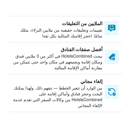
الملايين من التعليقات
تقييمات وتعليقات حقيقية من ملايين النزلاء، مثلك
تمامًا. احجز إقامتك المثالية بكل ثقة!
أفضل صفقات الفنادق
يبحث HotelsCombined في أكثر من 3 ملايين فندق
ومكان إقامة ويجمعهم في مكان واحد حتى تتمكن من
مقارنة أماكن الإقامة المثالية.
إلغاء مجاني
من الوارد أن تتغير الخطط — نتفهم ذلك. ولهذا يمكنك
البحث وحجز فنادق وأماكن إقامة على
HotelsCombined من وكالات السفر التي تقدم خدمة
الإلغاء المجاني