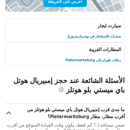
اعرض على الخريطة
سيارت ايجار
سيارات للاستئجار في بييترماريتزبورغ
المطارات القريبة
رحلات طيران إلى Pietermaritzburg
الأسئلة الشائعة عند حجز إمبيريال هوتل
باي ميستي بلو هوتلز
ما مدى قرب إمبيريال هوتل باي ميستي بلو هوتلز من
أقرب مطار، مطار Pietermaritzburg؟
ضمن مسافة 7.2 كم فقط، يكون وقت القيادة المتوقع من أقرب