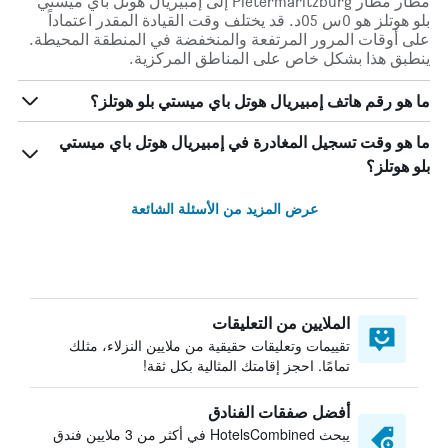
مطار مطار Pietermaritzburg إلى إمبيريال هوتل باي ميستي
بلو هوتلز هو 0س 05د. قد يختلف وقت القيادة المقدر اعتماداً
على أوقات المرور المرتفعة والمنخفضة في المنطقة المحيطة.
ينطبق هذا بشكل خاص على المناطق المركزية.
ما هو رقم هاتف إمبيريال هوتل باي ميستي بلو هوتلز؟
ما هو وقت تسجيل المغادرة في إمبيريال هوتل باي ميستي
بلو هوتلز؟
عرض المزيد من الأسئلة الشائعة
الملايين من التعليقات
تقييمات وتعليقات حقيقية من ملايين النزلاء، مثلك
تمامًا. احجز إقامتك المثالية بكل ثقة!
أفضل صفقات الفنادق
يبحث HotelsCombined في أكثر من 3 ملايين فندق