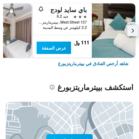
باي سايد لودج
3 نجوم
جيد 6.2
157 West Street, بييترماريتزبورغ, محافظة كوازولو ناتال, جنوب أفريقيا
2.2 كيلومتر عن وسط المدينة
111 ﷼
عرض الصفقة
شاهد أرخص الفنادق في بييترماريتزبورغ
استكشف بييترماريتزبورغ