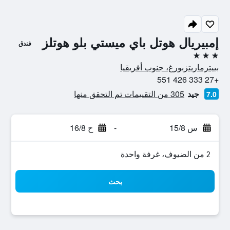
إمبيريال هوتل باي ميستي بلو هوتلز
فندق
3 نجوم
بييترماريتزبورغ، جنوب أفريقيا
+27 333 426 551
جيد
305 من التقييمات تم التحقق منها
7.0
س 15/8
-
ح 16/8
2 من الضيوف، غرفة واحدة
بحث