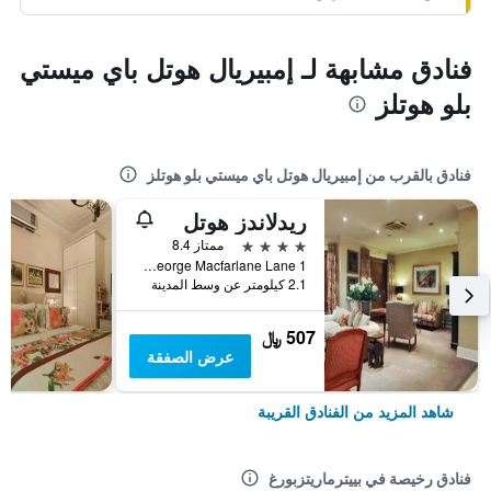
فنادق مشابهة لـ إمبيريال هوتل باي ميستي
بلو هوتلز
فنادق بالقرب من إمبيريال هوتل باي ميستي بلو هوتلز
ريدلاندز هوتل
4 نجوم
ممتاز 8.4
1 George Macfarlane Lane, بييترماريتزبورغ, محافظة كوازولو ناتال, جنوب أفريقيا
2.1 كيلومتر عن وسط المدينة
507 ﷼
عرض الصفقة
شاهد المزيد من الفنادق القريبة
فنادق رخيصة في بييترماريتزبورغ