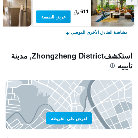
611 ﷼
عرض الصفقة
مشاهدة الفنادق الأخرى الموصى بها
استكشفZhongzheng District, مدينة
تايبيه
اعرض على الخريطة