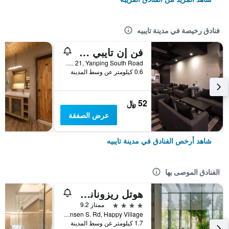
فنادق رخيصة في مدينة تايبيه
فن إن تايبي هوستل
2F, No. 21, Yanping South Road, مدينة تايبيه, تايوان
0.6 كيلومتر عن وسط المدينة
52 ﷼
عرض الصفقة
شاهد أرخص الفنادق في مدينة تايبيه
الفنادق الموصى بها
هوتل ريزونانس تايبي، تابيستري كوليكشن باي هيلتون
4 نجوم
ممتاز 9.2
No. 7 Linsen S. Rd, Happy Village, مدينة تايبيه, تايوان
1.7 كيلومتر عن وسط المدينة