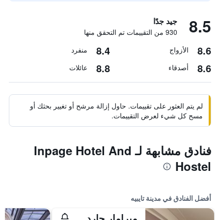
8.5
جيد جدًا
930 من التقييمات تم التحقق منها
8.4
8.6
الأزواج
منفرد
8.8
8.6
أصدقاء
عائلات
لم يتم العثور على تقييمات. حاول إزالة مرشح أو تغيير بحثك أو
مسح كل شيء لعرض التقييمات.
فنادق مشابهة لـ Inpage Hotel And
Hostel
أفضل الفنادق في مدينة تايبيه
ميرامار جاردن تابييه