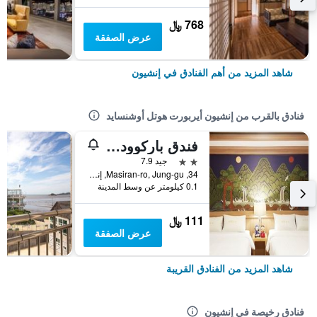
768 ﷼
عرض الصفقة
شاهد المزيد من أهم الفنادق في إنشيون
فنادق بالقرب من إنشيون أيربورت هوتل أوشنسايد
فندق باركوود إنتشون إيربورت
2 نجمتين
جيد 7.9
34, Masiran-ro, Jung-gu, إنشيون, كوريا الجنوبية
0.1 كيلومتر عن وسط المدينة
111 ﷼
عرض الصفقة
شاهد المزيد من الفنادق القريبة
فنادق رخيصة في إنشيون