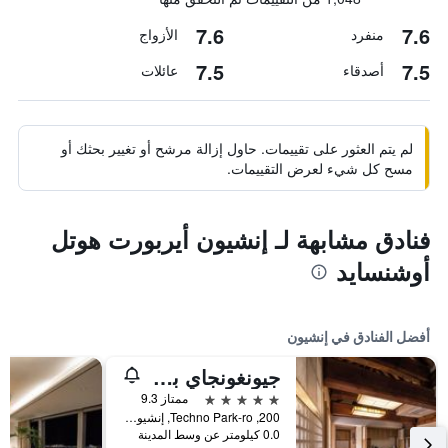
7.6
7.6
منفرد
الأزواج
7.5
7.5
أصدقاء
عائلات
لم يتم العثور على تقييمات. حاول إزالة مرشح أو تغيير بحثك أو
مسح كل شيء لعرض التقييمات.
فنادق مشابهة لـ إنشيون أيربورت هوتل
أوشنسايد
أفضل الفنادق في إنشيون
جيونغونجاي باي واكرهيل
5 نجوم
ممتاز 9.3
200, Techno Park-ro, إنشيون, كوريا الجنوبية
0.0 كيلومتر عن وسط المدينة