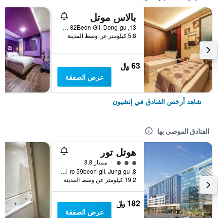
بالاس موتل
13, Songnim-ro 82Beon-Gil, Dong-gu, إنشيون, كوريا الجنوبية
5.8 كيلومتر عن وسط المدينة
63 ﷼
عرض الصفقة
شاهد أرخص الفنادق في إنشيون
الفنادق الموصى بها
هوتل تور
تقييم فئة 3
ممتاز 8.8
8, Huinbawi-ro 59beon-gil, Jung-gu, إنشيون, كوريا الجنوبية
19.2 كيلومتر عن وسط المدينة
182 ﷼
عرض الصفقة