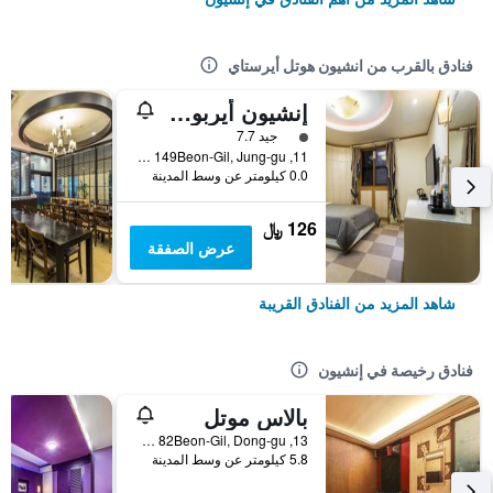
فنادق بالقرب من انشيون هوتل أيرستاي
إنشيون أيربورت هوتل
تقييم فئة 1
جيد 7.7
11, Sindosinam-ro 149Beon-Gil, Jung-gu, إنشيون, كوريا الجنوبية
0.0 كيلومتر عن وسط المدينة
126 ﷼
عرض الصفقة
شاهد المزيد من الفنادق القريبة
فنادق رخيصة في إنشيون
بالاس موتل
13, Songnim-ro 82Beon-Gil, Dong-gu, إنشيون, كوريا الجنوبية
5.8 كيلومتر عن وسط المدينة