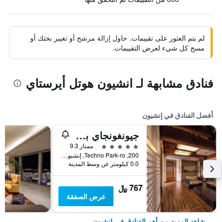
لم يتم العثور على تقييمات. حاول إزالة مرشح أو تغيير بحثك أو
مسح كل شيء لعرض التقييمات.
فنادق مشابهة لـ انشيون هوتل أيرستاي
أفضل الفنادق في إنشيون
جيونغونجاي باي واكرهيل
5 نجوم
ممتاز 9.3
200, Techno Park-ro, إنشيون, كوريا الجنوبية
0.0 كيلومتر عن وسط المدينة
767 ﷼
عرض الصفقة
شاهد المزيد من أهم الفنادق في إنشيون