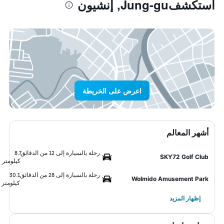
استكشفJung-gu, إنشيون
اعرض على الخريطة
أشهر المعالم
رحلة بالسيارة إلى 12 من الدقائق
8.7
SKY72 Golf Club
كيلومتر
رحلة بالسيارة إلى 28 من الدقائق
30.1
Wolmido Amusement Park
كيلومتر
إظهار المزيد