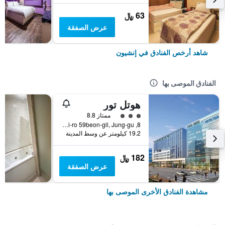
63 ﷼
عرض الصفقة
شاهد أرخص الفنادق في إنشيون
الفنادق الموصى بها
هوتل تور
تقييم فئة 3
ممتاز 8.8
8, Huinbawi-ro 59beon-gil, Jung-gu, إنشيون, كوريا الجنوبية
19.2 كيلومتر عن وسط المدينة
182 ﷼
عرض الصفقة
مشاهدة الفنادق الأخرى الموصى بها