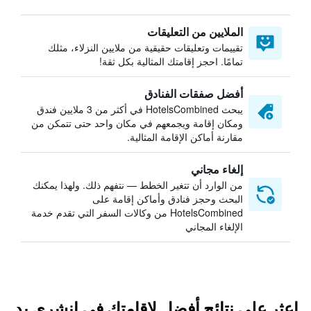
الملايين من التعليقات
تقييمات وتعليقات حقيقية من ملايين النزلاء، مثلك
تمامًا. احجز إقامتك المثالية بكل ثقة!
أفضل صفقات الفنادق
يبحث HotelsCombined في أكثر من 3 ملايين فندق
ومكان إقامة ويجمعهم في مكان واحد حتى تتمكن من
مقارنة أماكن الإقامة المثالية.
إلغاء مجاني
من الوارد أن تتغير الخطط — نتفهم ذلك. ولهذا يمكنك
البحث وحجز فنادق وأماكن إقامة على
HotelsCombined من وكالات السفر التي تقدم خدمة
الإلغاء المجاني
اعثر على نتائج أفضل لإقامتك في إنشري بد