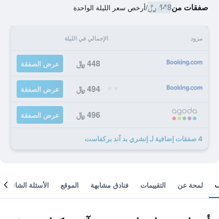
صفقات من
448 ﷼
/
أرخص سعر الليلة الواحدة
مزود
الإجمالي في الليلة
448 ﷼
عرض الصفقة
494 ﷼
عرض الصفقة
496 ﷼
عرض الصفقة
4 صفقات إضافية لـ إنشري بد آند بركفاست
لمحة عن
التقييمات
فنادق مشابهة
الموقع
الأسئلة الشائعة