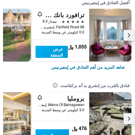
أفضل الفنادق في إينفيرنيس
ترافورد بانك جيست هاوس
5 نجوم
ممتاز 9.3
96 Fairfield Road, إينفيرنيس, المملكة المتحدة
0.0 كيلومتر عن وسط المدينة
1,055 ﷼
عرض
الصفقة
شاهد المزيد من أهم الفنادق في إينفيرنيس
فنادق بالقرب من إنشري بد آند بركفاست
برومليا
Mains Of Balnagowan, إينفيرنيس, المملكة المتحدة
3.0 كيلومتر عن وسط المدينة
476 ﷼