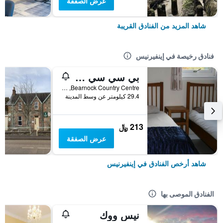
عرض الصفقة
شاهد المزيد من الفنادق القريبة
فنادق رخيصة في إينفيرنيس
بي سي سي لوخ نيس هوستل
Bearnock Country Centre, إينفيرنيس, المملكة المتحدة
29.4 كيلومتر عن وسط المدينة
213 ﷼
عرض الصفقة
شاهد أرخص الفنادق في إينفيرنيس
الفنادق الموصى بها
نيس ووك