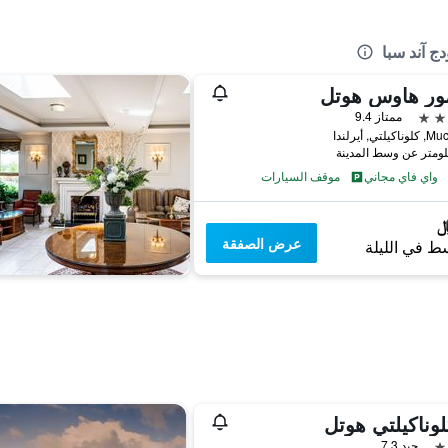
دج آند سبا
مور هاوس هوتل
ممتاز 9.4
لتي, أيرلندا
واي فاي مجاني
موقف السيارات
عرض الصفقة
ط في الليلة
لوناكيلتي هوتل
جيد 7.3