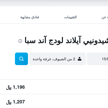
 عن
التقييمات
فنادق مشابهة
ونيي آيلاند لودج آند سبا
2 من الضيوف، غرفة واحدة
1,196 ﷼
1,207 ﷼