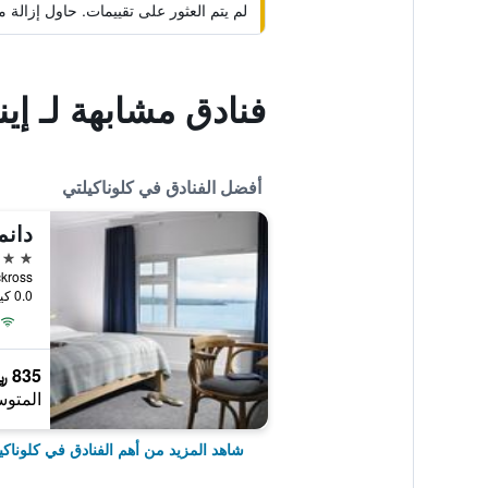
لم يتم العثور على تقييمات. حاول إزال
فنادق مشابهة لـ إين
أفضل الفنادق في كلوناكيلتي
دان
4 نجوم
Muckross, كلوناكي
0.0 كيلومتر عن وسط المدينة
835 ﷼
المتوس
شاهد المزيد من أهم الفنادق في كلوناكي