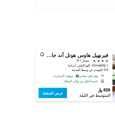
فيرنهيل هاوس هوتل آند جاردنز
4 نجوم
ممتاز 9.1
Clonakilty 1, كلوناكيلتي, أيرلندا
0.0 كيلومتر عن وسط المدينة
واي فاي مجاني
موقف السيارات
خدمة النقل من وإلى المطار
826 ﷼
عرض الصفقة
المتوسط في الليلة