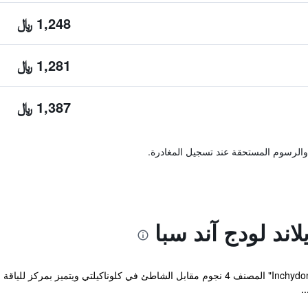
1,248 ﷼
1,281 ﷼
1,387 ﷼
والرسوم المستحقة عند تسجيل المغادرة.
اند لودج آند سبا
يقع مكان إقامة "Inchydoney Island Lodge & Spa" المصنف 4 نجوم مقابل الشاطئ في كلوناك
.