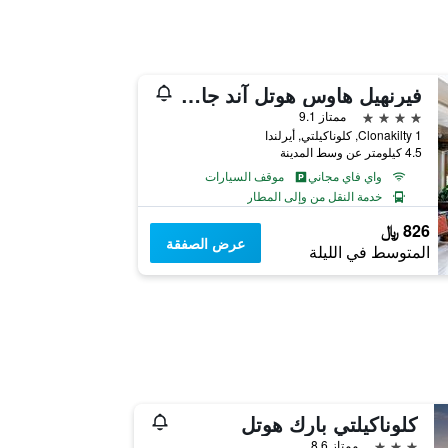
فيرنهيل هاوس هوتل آند جاردنز
4 نجوم
ممتاز 9.1
Clonakilty 1, كلوناكيلتي, أيرلندا
4.5 كيلومتر عن وسط المدينة
واي فاي مجاني
موقف السيارات
خدمة النقل من وإلى المطار
826 ﷼
عرض الصفقة
المتوسط في الليلة
كلوناكيلتي بارك هوتل
3 نجوم
ممتاز 8.6