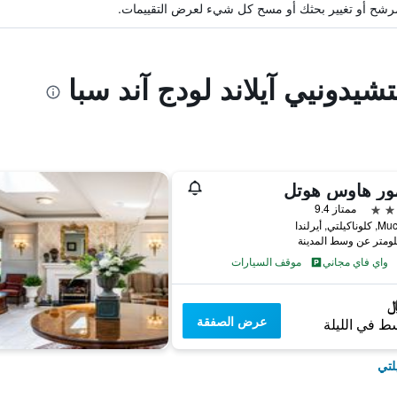
ة مرشح أو تغيير بحثك أو مسح كل شيء لعرض التقييمات.
تشيدونيي آيلاند لودج آند سبا
مور هاوس هوتل
ممتاز 9.4
لتي, أيرلندا
واي فاي مجاني
موقف السيارات
عرض الصفقة
ط في الليلة
لتي