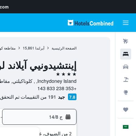
.com
رحلات طيران
الصفحة الرئيسية
أيرلندا
15,861
مقاطعة كو
فنادق
إينتشيدونيي آيلاند ل
سيارات
4 نجوم
حزم العروض
Inchydoney Island, , كلوناكيلتي, مقاطعة كورك, أيرلندا
+353 238 833 143
استكشاف
جيد
191 من التقييمات تم التحقق منها
7.8
رحلات
ج 14/8
-
العَرَبِيَّة
2 من الضيوف، غرفة واحدة