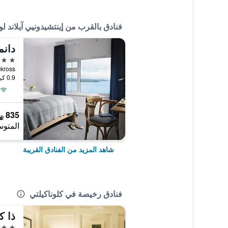
فنادق بالقرب من إينتشيدونيي آيلاند لو
دان
4 نجوم
Muckross, كلوناكي
0.9 كيلومتر عن وسط المدينة
835 ﷼
المتوس
شاهد المزيد من الفنادق القريبة
فنادق رخيصة في كلوناكيلتي
ذا ك
3 نجوم