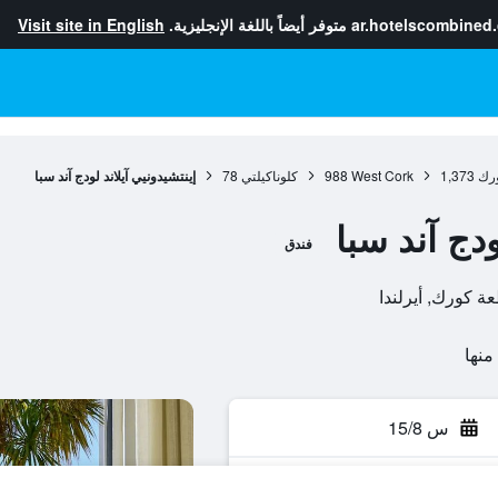
ar.hotelscombined
متوفر أيضاً باللغة الإنجليزية.
Visit site in English
رك
1,373
West Cork
988
كلوناكيلتي
78
إينتشيدونيي آيلاند لودج آند سبا
ودج آند سبا
فندق
س 15/8