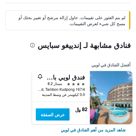
لم يتم العثور على تقييمات. حاول إزالة مرشح أو تغيير بحثك أو
مسح كل شيء لعرض التقييمات.
فنادق مشابهة لـ إندييغو سبايس
أفضل الفنادق في لويي
فندق لويي بالاس
4 نجوم
ممتاز 8.2
167/4 Charoenrat Road, Tambon Kudpong, لويي, تايلاند
0.0 كيلومتر عن وسط المدينة
82 ﷼
عرض الصفقة
شاهد المزيد من أهم الفنادق في لويي