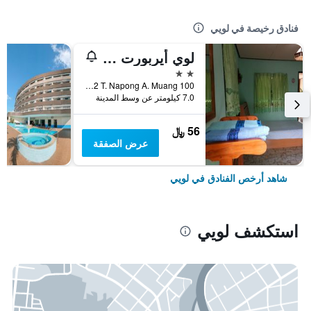
فنادق رخيصة في لويي
لوي أيربورت هوم ستاي
2 نجمتين
100 Moo 12 T. Napong A. Muang, لويي, تايلاند
7.0 كيلومتر عن وسط المدينة
56 ﷼
عرض الصفقة
شاهد أرخص الفنادق في لويي
استكشف لويي