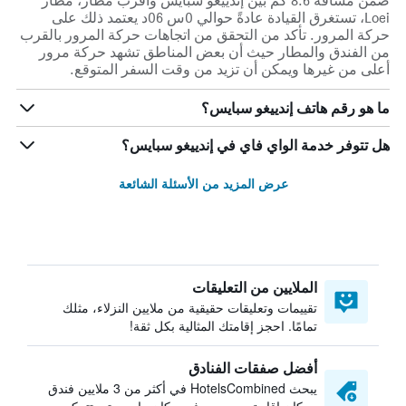
ضمن مسافة 8.6 كم بين إندييغو سبايس وأقرب مطار، مطار
Loei، تستغرق القيادة عادةً حوالي 0س 06د يعتمد ذلك على
حركة المرور. تأكد من التحقق من اتجاهات حركة المرور بالقرب
من الفندق والمطار حيث أن بعض المناطق تشهد حركة مرور
أعلى من غيرها ويمكن أن تزيد من وقت السفر المتوقع.
ما هو رقم هاتف إندييغو سبايس؟
هل تتوفر خدمة الواي فاي في إندييغو سبايس؟
عرض المزيد من الأسئلة الشائعة
الملايين من التعليقات
تقييمات وتعليقات حقيقية من ملايين النزلاء، مثلك
تمامًا. احجز إقامتك المثالية بكل ثقة!
أفضل صفقات الفنادق
يبحث HotelsCombined في أكثر من 3 ملايين فندق