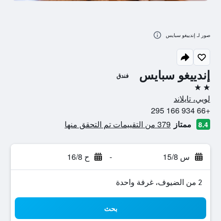
صور لـ إندييغو سبايس
إندييغو سبايس
فندق
2 نجمتين
لويي، تايلاند
+66 934 166 295
ممتاز
379 من التقييمات تم التحقق منها
8.4
س 15/8
-
ح 16/8
2 من الضيوف، غرفة واحدة
بحث