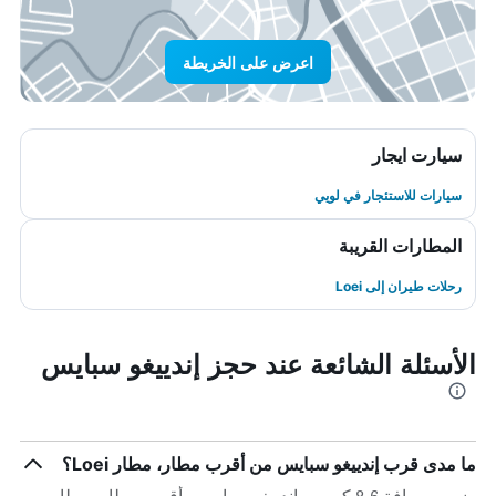
اعرض على الخريطة
سيارت ايجار
سيارات للاستئجار في لويي
المطارات القريبة
رحلات طيران إلى Loei
الأسئلة الشائعة عند حجز إندييغو سبايس
ما مدى قرب إندييغو سبايس من أقرب مطار، مطار Loei؟