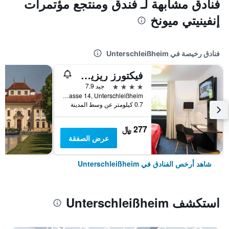
فنادق مشابهة لـ فندق ومنتجع مؤتمرات
إنفينيتي ميونخ
فنادق رخيصة في Unterschleißheim
فيكتورز ريزيدنز- فندق ميونيخ
4 نجوم
جيد 7.9
Keplerstrasse 14, Unterschleißheim, بافاريا, ألمانيا
0.7 كيلومتر عن وسط المدينة
277 ﷼
عرض الصفقة
شاهد أرخص الفنادق في Unterschleißheim
استكشف Unterschleißheim