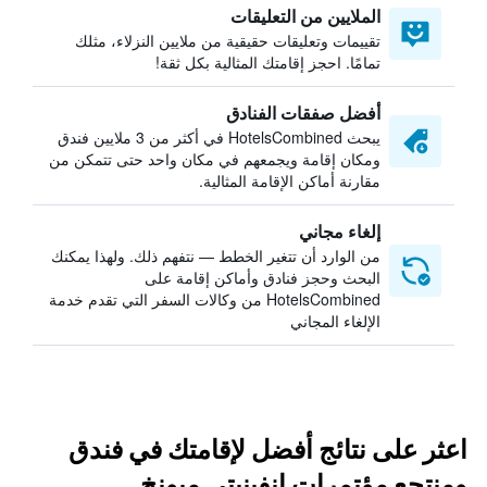
الملايين من التعليقات
تقييمات وتعليقات حقيقية من ملايين النزلاء، مثلك
تمامًا. احجز إقامتك المثالية بكل ثقة!
أفضل صفقات الفنادق
يبحث HotelsCombined في أكثر من 3 ملايين فندق
ومكان إقامة ويجمعهم في مكان واحد حتى تتمكن من
مقارنة أماكن الإقامة المثالية.
إلغاء مجاني
من الوارد أن تتغير الخطط — نتفهم ذلك. ولهذا يمكنك
البحث وحجز فنادق وأماكن إقامة على
HotelsCombined من وكالات السفر التي تقدم خدمة
الإلغاء المجاني
اعثر على نتائج أفضل لإقامتك في فندق
ومنتجع مؤتمرات إنفينيتي ميونخ