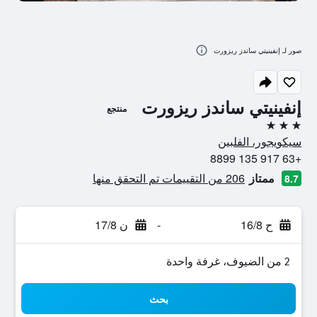
صور لـ إنفينيتي ساندز ريزورت
إنفينيتي ساندز ريزورت
منتجع
3 نجوم
سيكويجور، الفلبين
+63 917 135 8899
ممتاز
206 من التقييمات تم التحقق منها
8.7
ح 16/8
-
ن 17/8
2 من الضيوف، غرفة واحدة
بحث