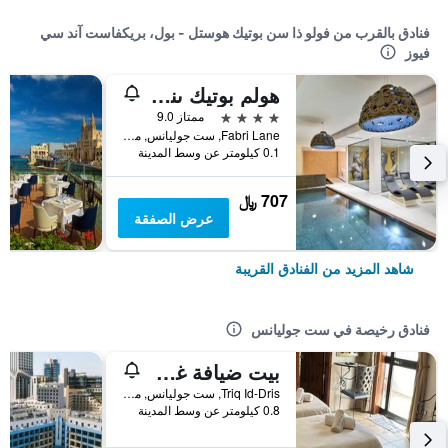
فنادق بالقرب من فولو ذا سن بوتيك هوستل - بول، بريكفاست آند سي
فيوز
هولم بوتيك ىند سبا - آي كيه كوليكشن
4 نجوم
ممتاز 9.0
Fabri Lane, ست جوليانس, مالطا
0.1 كيلومتر عن وسط المدينة
707 ﷼
عرض الصفقة
شاهد المزيد من الفنادق القريبة
فنادق رخيصة في ست جوليانس
بيت ضيافة غرين غروف
Triq Id-Dris, ست جوليانس, مالطا
0.8 كيلومتر عن وسط المدينة