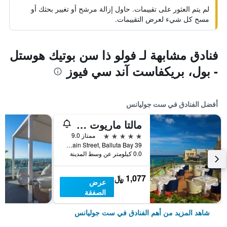
لم يتم العثور على تقييمات. حاول إزالة مرشح أو تغيير بحثك أو
مسح كل شيء لعرض التقييمات.
فنادق مشابهة لـ فولو ذا سن بوتيك هوستل
- بول، بريكفاست آند سي فيوز
أفضل الفنادق في ست جوليانس
مالتا ماريوت ريزورت آند سبا
5 نجوم
ممتاز 9.0
39 Main Street, Balluta Bay, ست جوليانس, مالطا
0.0 كيلومتر عن وسط المدينة
1,077 ﷼
عرض
الصفقة
شاهد المزيد من أهم الفنادق في ست جوليانس