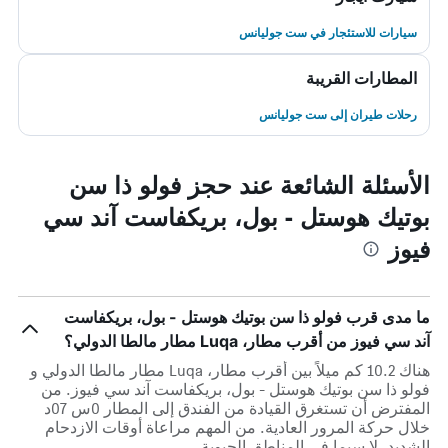
سيارات للاستئجار في ست جوليانس
المطارات القريبة
رحلات طيران إلى ست جوليانس
الأسئلة الشائعة عند حجز فولو ذا سن
بوتيك هوستل - بول، بريكفاست آند سي
فيوز
ما مدى قرب فولو ذا سن بوتيك هوستل - بول، بريكفاست
آند سي فيوز من أقرب مطار، Luqa مطار مالطا الدولي؟
هناك 10.2 كم ميلاً بين أقرب مطار، Luqa مطار مالطا الدولي و
فولو ذا سن بوتيك هوستل - بول، بريكفاست آند سي فيوز. من
المفترض أن تستغرق القيادة من الفندق إلى المطار 0س 07د
خلال حركة المرور العادية. من المهم مراعاة أوقات الازدحام
الشديد، لا سيما في المناطق الحيوية.