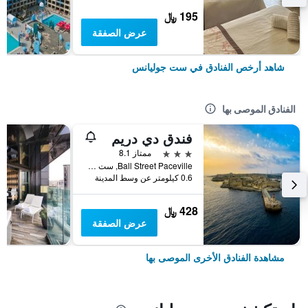
195 ﷼
عرض الصفقة
شاهد أرخص الفنادق في ست جوليانس
الفنادق الموصى بها
فندق دي دريم
3 نجوم
ممتاز 8.1
Ball Street Paceville, ست جوليانس, مالطا
0.6 كيلومتر عن وسط المدينة
428 ﷼
عرض الصفقة
مشاهدة الفنادق الأخرى الموصى بها