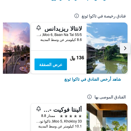
فنادق رخيصة في تاكوا ثونغ
لانتالا ريزيدانس
55/5 Moo 6, Baan Na Tai, تاكوا ثونغ, تايلاند
8.6 كيلومتر عن وسط المدينة
136 ﷼
عرض الصفقة
شاهد أرخص الفنادق في تاكوا ثونغ
الفنادق الموصى بها
ألينتا فوكيت - فانج نا - ذا ليدينج هوتلز أوف ذا وورلد
5 نجوم
ممتاز 8.8
33 Moo 5, Khokloy, تاكوا ثونغ, تايلاند
10.1 كيلومتر عن وسط المدينة