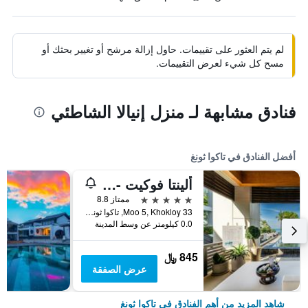
لم يتم العثور على تقييمات. حاول إزالة مرشح أو تغيير بحثك أو
مسح كل شيء لعرض التقييمات.
فنادق مشابهة لـ منزل إنيالا الشاطئي
أفضل الفنادق في تاكوا ثونغ
ألينتا فوكيت - فانج نا - ذا ليدينج هوتلز أوف ذا وورلد
5 نجوم
ممتاز 8.8
33 Moo 5, Khokloy, تاكوا ثونغ, تايلاند
0.0 كيلومتر عن وسط المدينة
845 ﷼
عرض الصفقة
شاهد المزيد من أهم الفنادق في تاكوا ثونغ