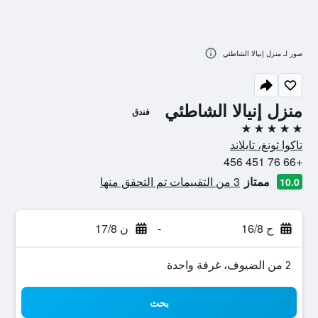
صور لـ منزل إنيالا الشاطئي
منزل إنيالا الشاطئي
فندق
5 نجوم
تاكوا ثونغ، تايلاند
+66 76 451 456
ممتاز
3 من التقييمات تم التحقق منها
10.0
ح 16/8
-
ن 17/8
2 من الضيوف، غرفة واحدة
بحث