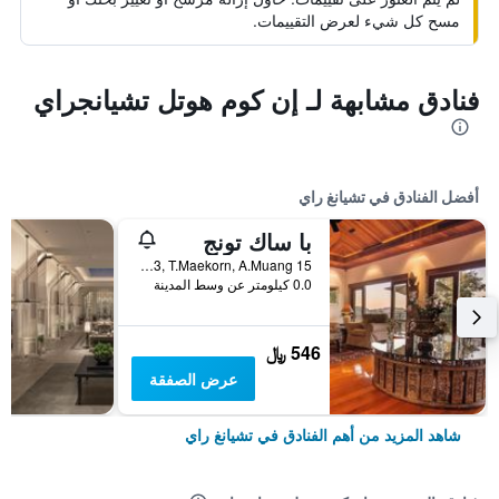
مسح كل شيء لعرض التقييمات.
فنادق مشابهة لـ إن كوم هوتل تشيانجراي
أفضل الفنادق في تشيانغ راي
با ساك تونج
15 Moo 13, T.Maekorn, A.Muang, تشيانغ راي, تايلاند
0.0 كيلومتر عن وسط المدينة
546 ﷼
عرض الصفقة
شاهد المزيد من أهم الفنادق في تشيانغ راي