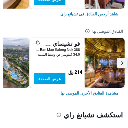
شاهد أرخص الفنادق في تشيانغ راي
الفنادق الموصى بها
فو تشيساي شيانغ راي ماونتن ريزورت
388 Moo 4, Ban Mae Salong Nok, تشيانغ راي, تايلاند
34.0 كيلومتر عن وسط المدينة
214 ﷼
عرض الصفقة
مشاهدة الفنادق الأخرى الموصى بها
استكشف تشيانغ راي