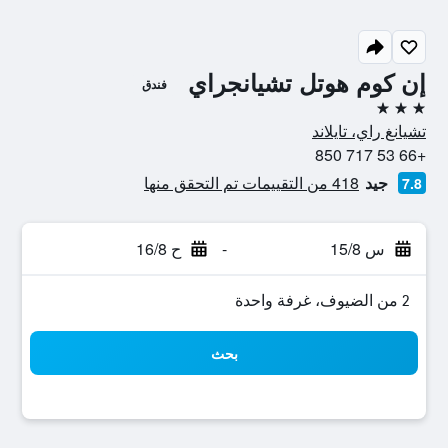
إن كوم هوتل تشيانجراي
فندق
3 نجوم
تشيانغ راي، تايلاند
+66 53 717 850
جيد
418 من التقييمات تم التحقق منها
7.8
س 15/8
-
ح 16/8
2 من الضيوف، غرفة واحدة
بحث