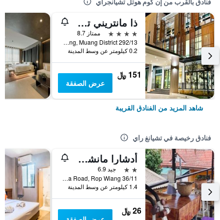
فنادق بالقرب من إن كوم هوتل تشيانجراي
ذا مانتريني تشانغ راي
4 نجوم
ممتاز 8.7
292/13 Moo 13, Robwiang, Muang District, تشيانغ راي, تايلاند
0.2 كيلومتر عن وسط المدينة
151 ﷼
عرض الصفقة
شاهد المزيد من الفنادق القريبة
فنادق رخيصة في تشيانغ راي
أدشارا مانشن - دار ضيافة
2 نجمتين
جيد 6.9
36/11 Nongbua Road, Rop Wiang, تشيانغ راي, تايلاند
1.4 كيلومتر عن وسط المدينة
26 ﷼
عرض الصفقة