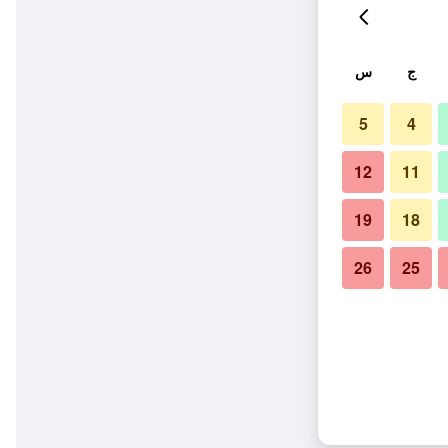
ج
س
5
4
12
11
19
18
26
25