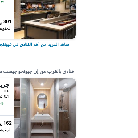
391 ﷼
المتوس
شاهد المزيد من أهم الفنادق في غيونغج
فنادق بالقرب من إن جيونجو جيست ه
جري
6 Hwarang-ro 38Beon-Gil, غيونغجو, كوريا الجنوبية
0.1 كيلومتر عن وسط المدينة
162 ﷼
المتوس