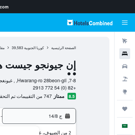
.com
رحلات طيران
الصفحة الرئيسية
كوريا الجنوبية
39,583
مقا
فنادق
إن جيونجو جيست ه
سيارات
تقييم فئة 2
حزم العروض
7-8, Hwarang-ro 28beon-gil, , غيونغجو, مقاطعة جيونجسانجبك-دو, كوريا الجنوبية
+82 (0) 54 772 2913
استكشاف
ممتاز
747 من التقييمات تم التحقق منها
8.5
رحلات
ج 14/8
-
العَرَبِيَّة
2 من الضيوف، غرفة واحدة