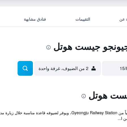
 عن
التقييمات
فنادق مشابهة
يونجو جيست هوتل
2 من الضيوف، غرفة واحدة
يست هوتل
يقع منزل الضيافة ضمن مسافة قصيرة مشياً من Gyeongju Railway Station، ويوفر
 ا...