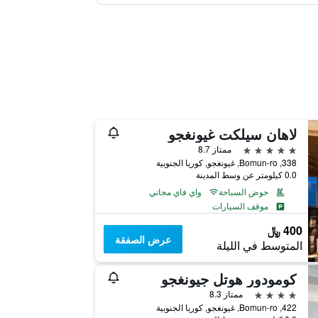
لاهان سيلكت غيونغجو
5 نجوم
ممتاز 8.7
338, Bomun-ro, غيونغجو, كوريا الجنوبية
0.0 كيلومتر عن وسط المدينة
حوض السباحة
واي فاي مجاني
موقف السيارات
400 ﷼
عرض الصفقة
المتوسط في الليلة
كومودور هوتل جيونغجو
4 نجوم
ممتاز 8.3
422, Bomun-ro, غيونغجو, كوريا الجنوبية