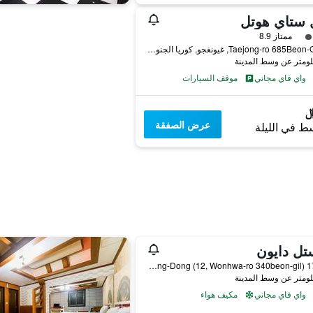
 ستاي هوتل
فئة 3
ممتاز 8.9
42, Taejong-ro 685Beon-Gil, غيونغجو, كوريا الجنوبية
واي فاي مجاني
موقف السيارات
عرض الصفقة
ط في الليلة
تل دايون
175-17 Seongdong-Dong (12, Wonhwa-ro 340beon-gil), غيونغجو, كوريا الجنوبية
واي فاي مجاني
مكيف هواء