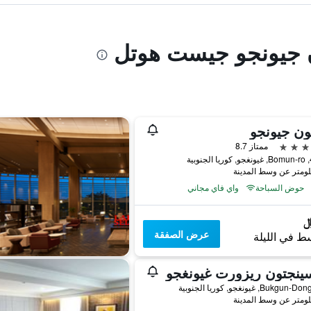
ن جيونجو جيست هوتل
ون جيونجو
ممتاز 8.7
بية
حوض السباحة
واي فاي مجاني
عرض الصفقة
ط في الليلة
ينجتون ريزورت غيونغجو