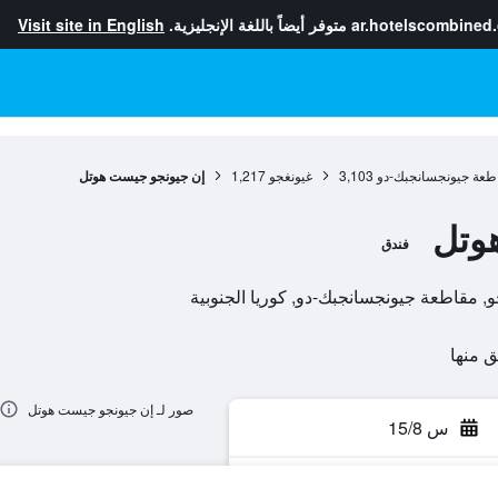
ar.hotelscombined
متوفر أيضاً باللغة الإنجليزية.
Visit site in English
طعة جيونجسانجبك-دو
3,103
غيونغجو
1,217
إن جيونجو جيست هوتل
وتل
فندق
صور لـ إن جيونجو جيست هوتل
س 15/8