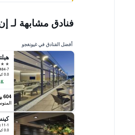
فنادق مشابهة لـ إ
أفضل الفنادق في غيونغجو
هيلت
5 نجوم
484-7, Bomun-ro, غيونغجو, كوريا الجنو
0.0 كيلومتر عن وسط المدينة
604 ﷼
المتوس
كينس
11-1 Bukgun-Dong, غيونغجو, كوريا الجنوبية
0.0 كيلومتر عن وسط المدينة