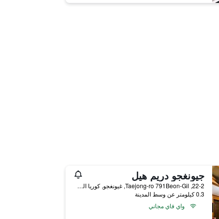
جيونغجو دريم هيل
22-2, Taejong-ro 791Beon-Gil, غيونغجو, كوريا الجنوبية
0.3 كيلومتر عن وسط المدينة
واي فاي مجاني