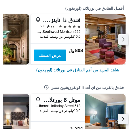
أفضل الفنادق في بورتلاند (اوريغون)
فندق ذا ناينز، لوكشري كوليكشن، بورتلاند
5 نجوم
ممتاز 9.0
525 Southwest Morrison, بورتلاند (اوريغون), OR, الولايات المتحدة الأميريكية
0.0 كيلومتر عن وسط المدينة
808 ﷼
عرض الصفقة
شاهد المزيد من أهم الفنادق في بورتلاند (اوريغون)
فنادق بالقرب من ان أت ذا كونفرزيشين سنتر
موتل 6 بورتلاند، أوريجون - داون تاون
518 Northeast Holladay Street, بورتلاند (اوريغون), OR, الولايات المتحدة الأميريكية
0.0 كيلومتر عن وسط المدينة
314 ﷼