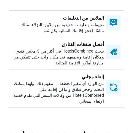
الملايين من التعليقات
تقييمات وتعليقات حقيقية من ملايين النزلاء، مثلك
تمامًا. احجز إقامتك المثالية بكل ثقة!
أفضل صفقات الفنادق
يبحث HotelsCombined في أكثر من 3 ملايين فندق
ومكان إقامة ويجمعهم في مكان واحد حتى تتمكن من
مقارنة أماكن الإقامة المثالية.
إلغاء مجاني
من الوارد أن تتغير الخطط — نتفهم ذلك. ولهذا يمكنك
البحث وحجز فنادق وأماكن إقامة على
HotelsCombined من وكالات السفر التي تقدم خدمة
الإلغاء المجاني