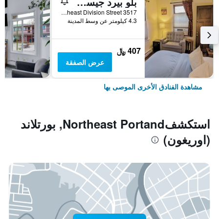
بلو بيرد جيست هاوس
3517 Southeast Division Street, بورتلاند (اوريغون), OR, الولايات المتحدة الأميريكية
4.3 كيلومتر عن وسط المدينة
407 ﷼
عرض الصفقة
مشاهدة الفنادق الأخرى الموصى بها
استكشفNortheast Portand, بورتلاند
(اوريغون)