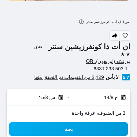
صور لـ ان أت ذا كونفرزيشين سنتر
ان أت ذا كونفرزيشين سنتر
فندق
2 نجمتين
بورتلاند (اوريغون)، OR
+1 503 233 6331
لا بأس
2,129 من التقييمات تم التحقق منها
5.7
ج 14/8
-
س 15/8
2 من الضيوف، غرفة واحدة
بحث