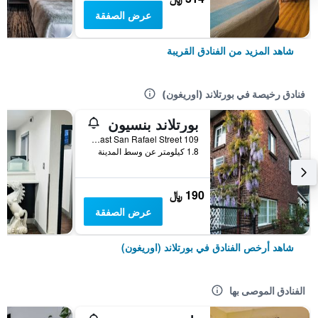
عرض الصفقة
شاهد المزيد من الفنادق القريبة
فنادق رخيصة في بورتلاند (اوريغون)
بورتلاند بنسيون
109 Northeast San Rafael Street, بورتلاند (اوريغون), OR, الولايات المتحدة الأميريكية
1.8 كيلومتر عن وسط المدينة
190 ﷼
عرض الصفقة
شاهد أرخص الفنادق في بورتلاند (اوريغون)
الفنادق الموصى بها