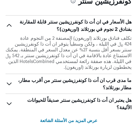
كونفرزيشين سنتر
هل الأسعار في ان أت ذا كونفرزيشين سنتر قابلة للمقارنة
بفنادق 2 نجوم في بورتلاند (اوريغون)؟
تكلف فنادق بورتلاند (اوريغون) المصنفة 2 من النجوم عادة
424 ﷼ في الليلة ، ولكن وسطياً يتوفر ان أت ذا كونفرزيشين
سنتر بسعر أقل بنسبة 27% عن معدل السعر في المنطقة. يمكنك
الاستمتاع عادة بالاقامة في ان أت ذا كونفرزيشين سنتر بـ 542 ﷼
في الليلة. هذه صفقة رائعة لمستخدمي HotelsCombined الذين
يخططون لزيارة بورتلاند (اوريغون).
ما مدى قرب ان أت ذا كونفرزيشين سنتر من أقرب مطار،
مطار بورتلاند؟
هل يعتبر ان أت ذا كونفرزيشين سنتر صديقاً للحيوانات
الأليفة؟
عرض المزيد من الأسئلة الشائعة