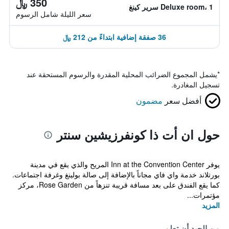
350 ﷼
Deluxe room، 1 سرير كينغ
سعر الليلة شامل الرسوم
36 صفقة إضافية ابتداءً من 212 ﷼
*
يشمل المجموع الضرائب المحلية المقدرة والرسوم المستحقة عند
تسجيل المغادرة.
أفضل سعر
مضمون
حول ان أت ذا كونفرزيشين سنتر
يوفر Inn at the Convention Center المريح والذي يقع في مدينة
بورتلاند خدمة واي فاي مجاناً بالإضافة إلى صالة بولينغ وغرفة اجتماعات.
كما يقع الفندق على بعد مسافة قريبة تنزهاً من Rose Garden، مركز
مؤتمرات...
المزيد
من الجيد أن تعلم