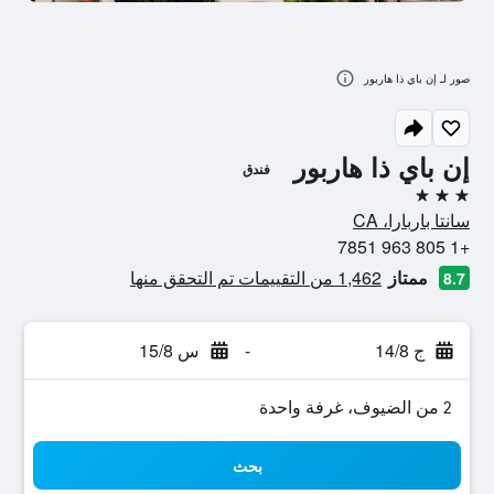
صور لـ إن باي ذا هاربور
إن باي ذا هاربور
فندق
3 نجوم
سانتا باربارا، CA
+1 805 963 7851
ممتاز
1,462 من التقييمات تم التحقق منها
8.7
ج 14/8
-
س 15/8
2 من الضيوف، غرفة واحدة
بحث