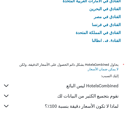
الفنادق في الامارات العربية المتحدة
الفنادق في البحرين
الفنادق في مصر
الفنادق في فرنسا
الفنادق في المملكة المتحدة
الفنادق في إيطاليا
الفنادق في تايلاند
*
يحاول HotelsCombined بشكل دائم الحصول على الأسعار الدقيقة، ولكن
لا يمكن ضمان الأسعار
.
إليك السبب:
HotelsCombined ليس البائع
نقوم بتجميع الكثير من البيانات لك
لماذا لا تكون الأسعار دقيقة بنسبة 100٪؟