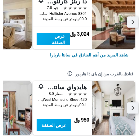
ذا ريتز كارلتون باكارا، سانتا باربارا
5 نجوم
جيد 7.8
8301 Hollister Avenue, سانتا باربارا, CA, الولايات المتحدة الأميريكية
0.0 كيلومتر عن وسط المدينة
3,024 ﷼
عرض
الصفقة
شاهد المزيد من أهم الفنادق في سانتا باربارا
فنادق بالقرب من إن باي ذا هاربور
هايدواي سانتا باربارا، إيه كيركوود كوليكشن بروبيرتي
4 نجوم
ممتاز 8.0
420 West Montecito Street, سانتا باربارا, CA, الولايات المتحدة الأميريكية
0.1 كيلومتر عن وسط المدينة
950 ﷼
عرض الصفقة