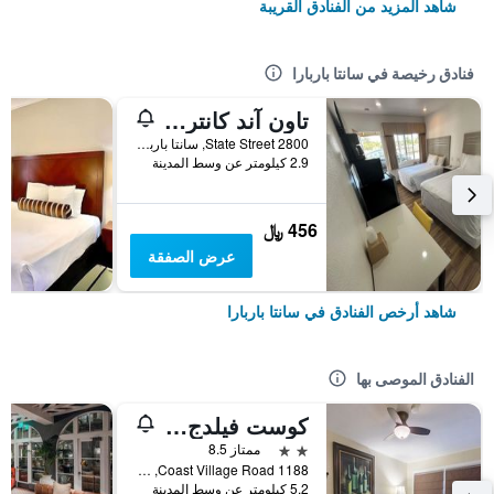
شاهد المزيد من الفنادق القريبة
فنادق رخيصة في سانتا باربارا
تاون آند كانتري إن
2800 State Street, سانتا باربارا, CA, الولايات المتحدة الأميريكية
2.9 كيلومتر عن وسط المدينة
456 ﷼
عرض الصفقة
شاهد أرخص الفنادق في سانتا باربارا
الفنادق الموصى بها
كوست فيلدج إن - سانتا باربارا
2 نجمتين
ممتاز 8.5
1188 Coast Village Road, سانتا باربارا, CA, الولايات المتحدة الأميريكية
5.2 كيلومتر عن وسط المدينة