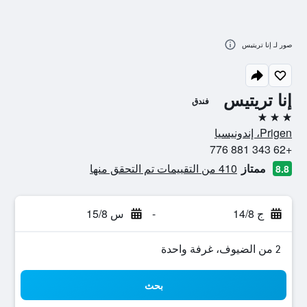
صور لـ إنا تريتيس
إنا تريتيس
فندق
3 نجوم
Prigen، إندونيسيا
+62 343 881 776
ممتاز
410 من التقييمات تم التحقق منها
8.8
ج 14/8
-
س 15/8
2 من الضيوف، غرفة واحدة
بحث