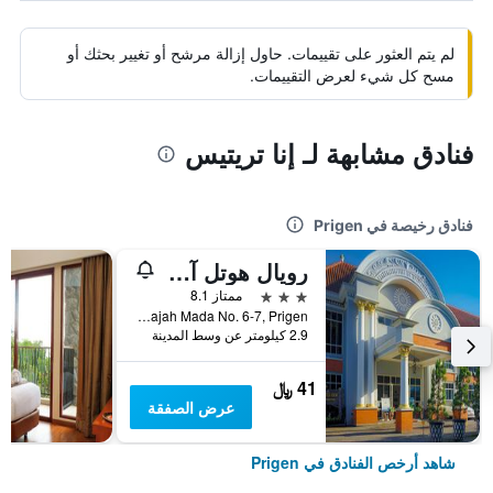
لم يتم العثور على تقييمات. حاول إزالة مرشح أو تغيير بحثك أو
مسح كل شيء لعرض التقييمات.
فنادق مشابهة لـ إنا تريتيس
فنادق رخيصة في Prigen
رويال هوتل آند كونفينشن تريتس
3 نجوم
ممتاز 8.1
Jl. Gajah Mada No. 6-7, Prigen, إندونيسيا
2.9 كيلومتر عن وسط المدينة
41 ﷼
عرض الصفقة
شاهد أرخص الفنادق في Prigen