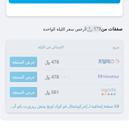
صفقات من
478 ﷼
/
أرخص سعر الليلة الواحدة
مزود
الإجمالي في الليلة
478 ﷼
عرض الصفقة
478 ﷼
عرض الصفقة
561 ﷼
عرض الصفقة
58 صفقة إضافية لـ إنتركونتننتال فو كوك لونج بيتش ريزورت باي آيتش جي