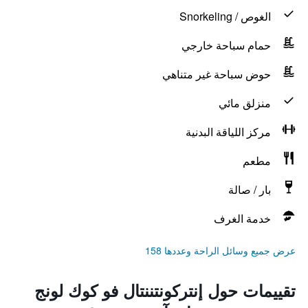
الغوص / Snorkeling
حمام سباحة خارجي
حوض سباحة غير متناهي
منزلق مائي
مركز اللياقة البدنية
مطعم
بار / صالة
خدمة الغرف
عرض جميع وسائل الراحة وعددها 158
تقييمات حول إنتركونتننتال فو كوك لونج