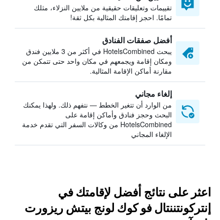
تقييمات وتعليقات حقيقية من ملايين النزلاء، مثلك
تمامًا. احجز إقامتك المثالية بكل ثقة!
أفضل صفقات الفنادق
يبحث HotelsCombined في أكثر من 3 ملايين فندق
ومكان إقامة ويجمعهم في مكان واحد حتى تتمكن من
مقارنة أماكن الإقامة المثالية.
إلغاء مجاني
من الوارد أن تتغير الخطط — نتفهم ذلك. ولهذا يمكنك
البحث وحجز فنادق وأماكن إقامة على
HotelsCombined من وكالات السفر التي تقدم خدمة
الإلغاء المجاني
اعثر على نتائج أفضل لإقامتك في
إنتركونتننتال فو كوك لونج بيتش ريزورت