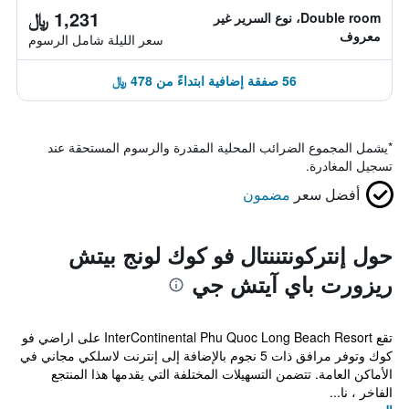
1,231 ﷼
Double room، نوع السرير غير
معروف
سعر الليلة شامل الرسوم
56 صفقة إضافية ابتداءً من 478 ﷼
*
يشمل المجموع الضرائب المحلية المقدرة والرسوم المستحقة عند
تسجيل المغادرة.
أفضل سعر
مضمون
حول إنتركونتننتال فو كوك لونج بيتش
ريزورت باي آيتش جي
تقع InterContinental Phu Quoc Long Beach Resort على اراضي فو
كوك وتوفر مرافق ذات 5 نجوم بالإضافة إلى إنترنت لاسلكي مجاني في
الأماكن العامة. تتضمن التسهيلات المختلفة التي يقدمها هذا المنتجع
الفاخر ، نا...