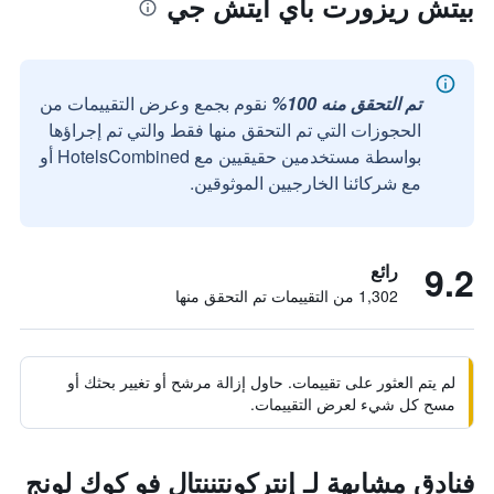
بيتش ريزورت باي آيتش جي
تم التحقق منه 100%
نقوم بجمع وعرض التقييمات من
الحجوزات التي تم التحقق منها فقط والتي تم إجراؤها
بواسطة مستخدمين حقيقيين مع HotelsCombined أو
مع شركائنا الخارجيين الموثوقين.
9.2
رائع
1,302 من التقييمات تم التحقق منها
لم يتم العثور على تقييمات. حاول إزالة مرشح أو تغيير بحثك أو
مسح كل شيء لعرض التقييمات.
فنادق مشابهة لـ إنتركونتننتال فو كوك لونج