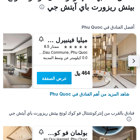
بيتش ريزورت باي آيتش جي
أفضل الفنادق في Phu Quoc
ميليا فينبيرل فو كوك
5 نجوم
ممتاز 8.5
Bai Dai Area, Ganh Dau Commune, Phu Quoc, فيتنام
0.0 كيلومتر عن وسط المدينة
464 ﷼
عرض الصفقة
شاهد المزيد من أهم الفنادق في Phu Quoc
فنادق بالقرب من إنتركونتننتال فو كوك لونج بيتش ريزورت باي آيتش جي
بولمان فو كوك بيتش ريزورت
Group 6 Ban Quy Hamlet, Phu Quoc, فيتنام