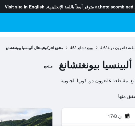
ar.hotelscombined
متوفر أيضاً باللغة الإنجليزية.
Visit site in English
طعة غانغوون-دو
4,634
بيونغ تشانغ
453
منتجع انتركونتيننتال ألبينسيا بيونغتشانغ
 ألبينسيا بيونغتشانغ
منتجع
ن 17/8