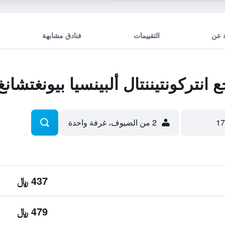
 عن
التقييمات
فنادق مشابهة
نتركونتيننتال ألبينسيا بيونغتشانغ
2 من الضيوف، غرفة واحدة
437 ﷼
479 ﷼