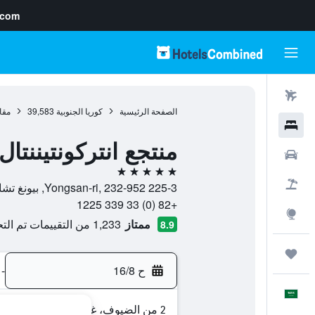
.com
رحلات طيران
الصفحة الرئيسية
كوريا الجنوبية
39,583
مقا
فنادق
منتجع انتركونتيننتال
سيارات
5 نجوم
حزم العروض
225-3 Yongsan-ri, 232-952, بيونغ تشانغ, مقاطعة غانغوون-دو, كوريا الجنوبية
+82 (0) 33 339 1225
استكشاف
ممتاز
1,233 من التقييمات تم التحقق منها
8.9
رحلات
ح 16/8
-
العَرَبِيَّة
2 من الضيوف، غرفة واحدة