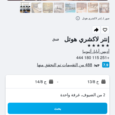
صور لـ إنتر لاكشري هوتل
إنتر لاكشري هوتل
فندق
5 نجوم
أديس أبابا، أثيوبيا
+251 115 180 444
جيد
488 من التقييمات تم التحقق منها
7.9
خ 13/8
-
ج 14/8
2 من الضيوف، غرفة واحدة
بحث