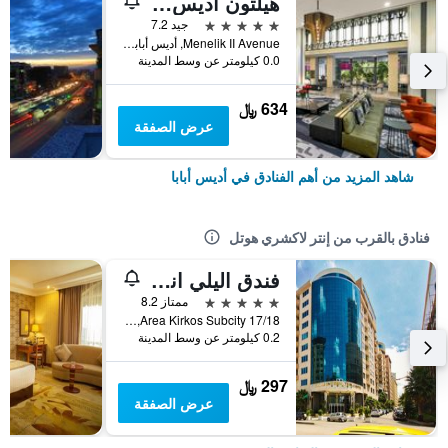
هيلتون أديس أبابا
5 نجوم
جيد 7.2
Menelik II Avenue, أديس أبابا, أثيوبيا
0.0 كيلومتر عن وسط المدينة
634 ﷼
عرض الصفقة
شاهد المزيد من أهم الفنادق في أديس أبابا
فنادق بالقرب من إنتر لاكشري هوتل
فندق اليلي انترناشيونال
5 نجوم
ممتاز 8.2
Area Kirkos Subcity 17/18, أديس أبابا, أثيوبيا
0.2 كيلومتر عن وسط المدينة
297 ﷼
عرض الصفقة