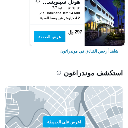
هوتل سينويسا تيرمي
3 نجوم
جيد 7.7
Via Domitiana, Km 14.600, موندراغون, مقاطعة كازيرتا, إيطاليا
4.2 كيلومتر عن وسط المدينة
297 ﷼
عرض الصفقة
شاهد أرخص الفنادق في موندراغون
استكشف موندراغون
اعرض على الخريطة