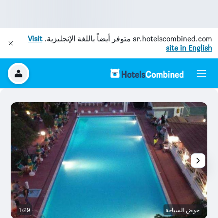
ar.hotelscombined.com
متوفر أيضاً باللغة الإنجليزية.
Visit
site in English
حوض السباحة
1/29
بو