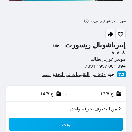
صور لـ إنترناشونال ريسورت
إنترناشونال ريسورت
فندق
3 نجوم
موندراغون، إيطاليا
+39 081 1957 7331
جيد
307 من التقييمات تم التحقق منها
7.2
خ 13/8
-
ج 14/8
2 من الضيوف، غرفة واحدة
بحث