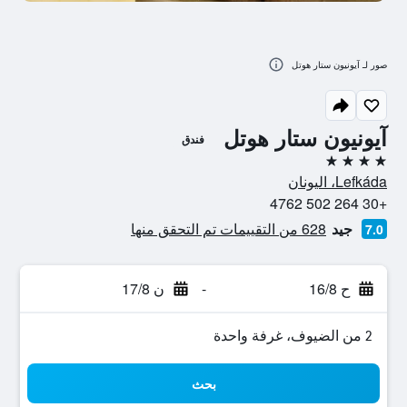
صور لـ آيونيون ستار هوتل
آيونيون ستار هوتل
فندق
4 نجوم
Lefkáda، اليونان
+30 264 502 4762
جيد
628 من التقييمات تم التحقق منها
7.0
ح 16/8
-
ن 17/8
2 من الضيوف، غرفة واحدة
بحث