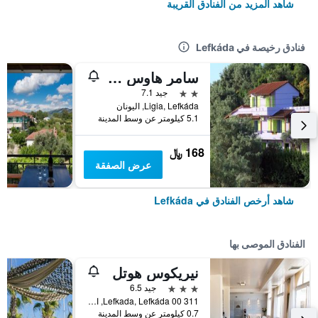
شاهد المزيد من الفنادق القريبة
فنادق رخيصة في Lefkáda
سامر هاوس لويزا
2 نجمتين
جيد 7.1
Ligia, Lefkáda, اليونان
5.1 كيلومتر عن وسط المدينة
168 ﷼
عرض الصفقة
شاهد أرخص الفنادق في Lefkáda
الفنادق الموصى بها
نيريكوس هوتل
3 نجوم
جيد 6.5
311 00 Lefkada, Lefkáda, اليونان
0.7 كيلومتر عن وسط المدينة