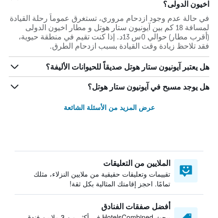
اخيون الدولى؟
في حالة عدم وجود ازدحام مروري، تستغرق عموماً رحلة القيادة
لمسافة 18 كم بين آيونيون ستار هوتل و مطار اخيون الدولى
(أقرب مطار) حوالي 0س 13د. إذا كنت تقيم في منطقة حيوية،
فقد تلاحظ زيادة وقت القيادة بسبب ازدحام الطرق.
هل يعتبر آيونيون ستار هوتل صديقاً للحيوانات الأليفة؟
هل يوجد مسبح في آيونيون ستار هوتل؟
عرض المزيد من الأسئلة الشائعة
الملايين من التعليقات
تقييمات وتعليقات حقيقية من ملايين النزلاء، مثلك
تمامًا. احجز إقامتك المثالية بكل ثقة!
أفضل صفقات الفنادق
يبحث HotelsCombined في أكثر من 3 ملايين فندق