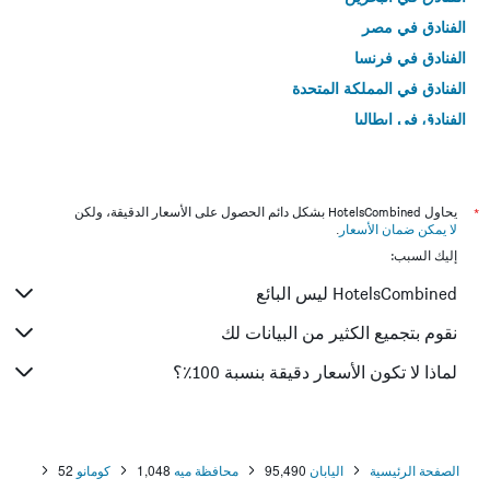
الفنادق في مصر
الفنادق في فرنسا
الفنادق في المملكة المتحدة
الفنادق في إيطاليا
الفنادق في تايلاند
*
يحاول HotelsCombined بشكل دائم الحصول على الأسعار الدقيقة، ولكن
لا يمكن ضمان الأسعار
.
إليك السبب:
HotelsCombined ليس البائع
نقوم بتجميع الكثير من البيانات لك
لماذا لا تكون الأسعار دقيقة بنسبة 100٪؟
الصفحة الرئيسية
اليابان
95,490
محافظة ميه
1,048
كومانو
52