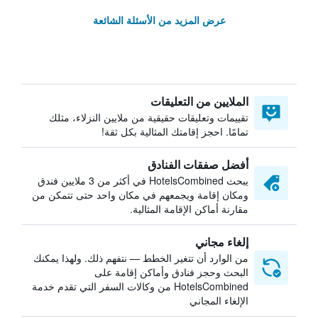
عرض المزيد من الأسئلة الشائعة
الملايين من التعليقات
تقييمات وتعليقات حقيقية من ملايين النزلاء، مثلك
تمامًا. احجز إقامتك المثالية بكل ثقة!
أفضل صفقات الفنادق
يبحث HotelsCombined في أكثر من 3 ملايين فندق
ومكان إقامة ويجمعهم في مكان واحد حتى تتمكن من
مقارنة أماكن الإقامة المثالية.
إلغاء مجاني
من الوارد أن تتغير الخطط — نتفهم ذلك. ولهذا يمكنك
البحث وحجز فنادق وأماكن إقامة على
HotelsCombined من وكالات السفر التي تقدم خدمة
الإلغاء المجاني