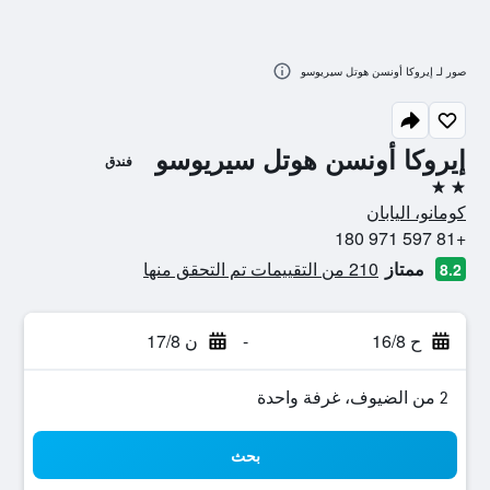
صور لـ إيروكا أونسن هوتل سيريوسو
إيروكا أونسن هوتل سيريوسو
فندق
2 نجمتين
كومانو، اليابان
+81 597 971 180
ممتاز
210 من التقييمات تم التحقق منها
8.2
ح 16/8
-
ن 17/8
2 من الضيوف، غرفة واحدة
بحث