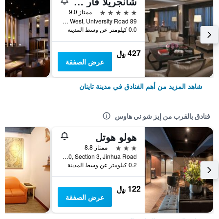
شانجريلا فار إيسترن تاينان
5 نجوم
ممتاز 9.0
89 Section West, University Road, مدينة تاينان, تايوان
0.0 كيلومتر عن وسط المدينة
427 ﷼
عرض الصفقة
شاهد المزيد من أهم الفنادق في مدينة تاينان
فنادق بالقرب من إيز شو ني هاوس
هولو هوتل
3 نجوم
ممتاز 8.8
9F., No. 230, Section 3, Jinhua Road, مدينة تاينان, تايوان
0.2 كيلومتر عن وسط المدينة
122 ﷼
عرض الصفقة