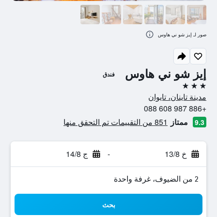
صور لـ إيز شو ني هاوس
إيز شو ني هاوس
فندق
3 نجوم
مدينة تاينان، تايوان
+886 987 608 088
ممتاز
851 من التقييمات تم التحقق منها
9.3
خ 13/8
-
ج 14/8
2 من الضيوف، غرفة واحدة
بحث