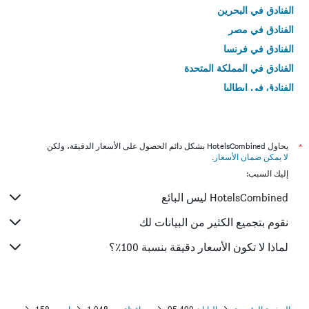
الفنادق في البحرين
الفنادق في مصر
الفنادق في فرنسا
الفنادق في المملكة المتحدة
الفنادق في إيطاليا
الفنادق في تايلاند
*
يحاول HotelsCombined بشكل دائم الحصول على الأسعار الدقيقة، ولكن
لا يمكن ضمان الأسعار
.
إليك السبب:
HotelsCombined ليس البائع
نقوم بتجميع الكثير من البيانات لك
لماذا لا تكون الأسعار دقيقة بنسبة 100٪؟
الصفحة الرئيسية
اليابان
95,490
محافظة ميه
1,048
إيسي
158