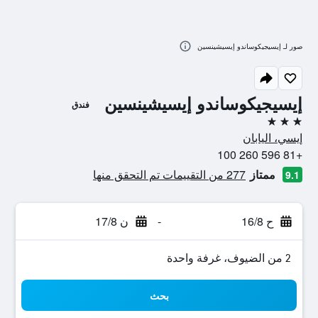
صور لـ إيسيجيكوساندو إيسيشينسين
إيسيجيكوساندو إيسيشينسين
فندق
3 نجوم
إيسي، اليابان
+81 596 260 100
ممتاز
277 من التقييمات تم التحقق منها
9.1
ح 16/8
-
ن 17/8
2 من الضيوف، غرفة واحدة
بحث