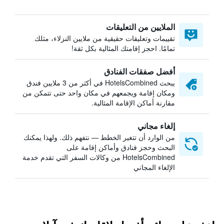
الملايين من التعليقات
تقييمات وتعليقات حقيقية من ملايين النزلاء، مثلك
تمامًا. احجز إقامتك المثالية بكل ثقة!
أفضل صفقات الفنادق
يبحث HotelsCombined في أكثر من 3 ملايين فندق
ومكان إقامة ويجمعهم في مكان واحد حتى تتمكن من
مقارنة أماكن الإقامة المثالية.
إلغاء مجاني
من الوارد أن تتغير الخطط — نتفهم ذلك. ولهذا يمكنك
البحث وحجز فنادق وأماكن إقامة على
HotelsCombined من وكالات السفر التي تقدم خدمة
الإلغاء المجاني